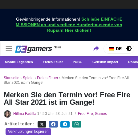
Gewinnbringende Informationen!
Schließe EINFACHE
MISSIONEN ab und verdiene Hunderttausende von
Rupiah! Hier klicken!
Holen Sie sich die neuesten Spielnachrichten nur bei
News
VCGamers-Neuigkeiten
DE
VCGamers
Mobile Legenden
Freies Feuer
PUBG
Genshin Impact
Roblo
Startseite
›
Spiele
›
Freies Feuer
›
Merken Sie den Termin vor! Free Fire All
Star 2021 ist im Gange!
Merken Sie den Termin vor! Free Fire
All Star 2021 ist im Gange!
Hillma Fadilla
14:50 Uhr, 23. Juli 21
Free Fire
,
Games
/
Artikel teilen:
Verknüpfungen kopieren