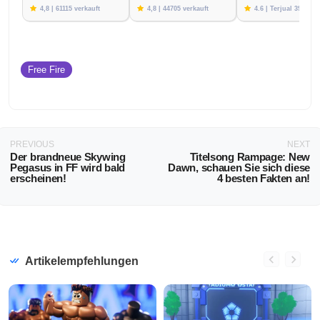
4,8 | 61115 verkauft
4,8 | 44705 verkauft
4.6 | Terjual 39782
Free Fire
PREVIOUS
NEXT
Der brandneue Skywing
Titelsong Rampage: New
Pegasus in FF wird bald
Dawn, schauen Sie sich diese
erscheinen!
4 besten Fakten an!
Artikelempfehlungen