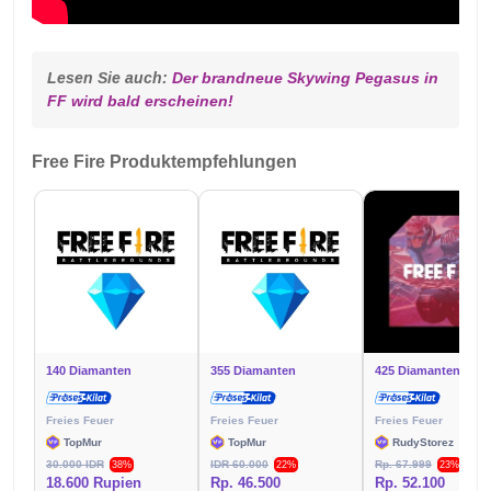
Lesen Sie auch: 
Der brandneue Skywing Pegasus in 
FF wird bald erscheinen!
Free Fire Produktempfehlungen
140 Diamanten
355 Diamanten
425 Diamanten
Freies Feuer
Freies Feuer
Freies Feuer
TopMur
TopMur
RudyStorez
30.000 IDR
IDR 60.000
Rp. 67.999
38%
22%
23%
18.600 Rupien
Rp. 46.500
Rp. 52.100