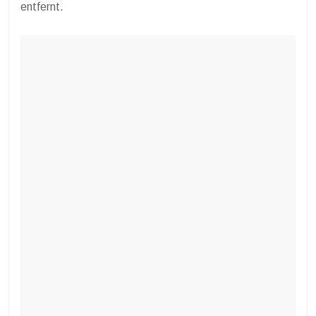
entfernt.