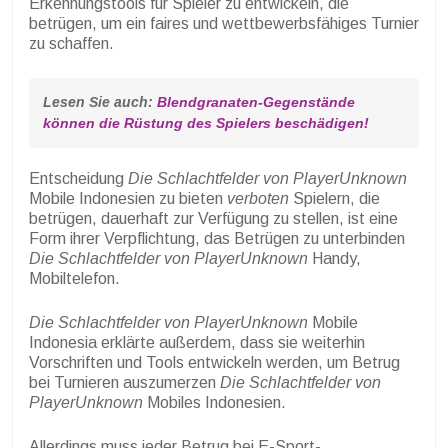
Erkennungstools für Spieler zu entwickeln, die
betrügen, um ein faires und wettbewerbsfähiges Turnier
zu schaffen.
Lesen Sie auch: 
Blendgranaten-Gegenstände 
können die Rüstung des Spielers beschädigen!
Entscheidung
Die Schlachtfelder von PlayerUnknown
Mobile Indonesien zu bieten
verboten
Spielern, die
betrügen, dauerhaft zur Verfügung zu stellen, ist eine
Form ihrer Verpflichtung, das Betrügen zu unterbinden
Die Schlachtfelder von PlayerUnknown
Handy,
Mobiltelefon.
Die Schlachtfelder von PlayerUnknown
Mobile
Indonesia erklärte außerdem, dass sie weiterhin
Vorschriften und Tools entwickeln werden, um Betrug
bei Turnieren auszumerzen
Die Schlachtfelder von
PlayerUnknown
Mobiles Indonesien.
Allerdings muss jeder Betrug bei E-Sport-