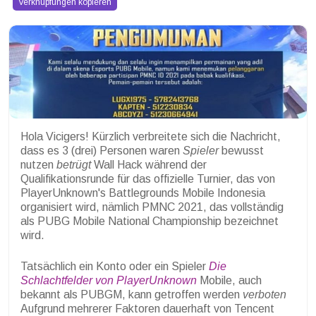
Verknüpfungen kopieren
Hola Vicigers! Kürzlich verbreitete sich die Nachricht,
dass es 3 (drei) Personen waren
Spieler
bewusst
nutzen
betrügt
Wall Hack während der
Qualifikationsrunde für das offizielle Turnier, das von
PlayerUnknown's Battlegrounds Mobile Indonesia
organisiert wird, nämlich PMNC 2021, das vollständig
als PUBG Mobile National Championship bezeichnet
wird.
Tatsächlich ein Konto oder ein Spieler
Die
Schlachtfelder von PlayerUnknown
Mobile, auch
bekannt als PUBGM, kann getroffen werden
verboten
Aufgrund mehrerer Faktoren dauerhaft von Tencent