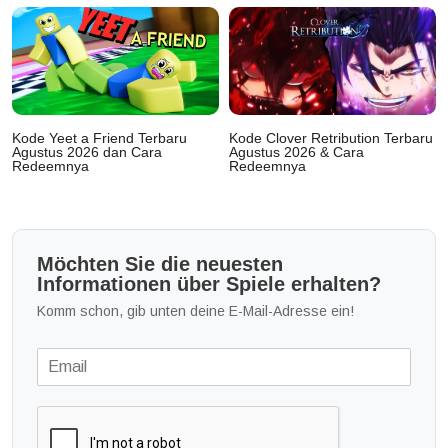
Kode Yeet a Friend Terbaru
Kode Clover Retribution Terbaru
Agustus 2026 dan Cara
Agustus 2026 & Cara
Redeemnya
Redeemnya
Möchten Sie die neuesten
Informationen über Spiele erhalten?
Komm schon, gib unten deine E-Mail-Adresse ein!