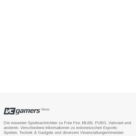
News
Die neuesten Spielnachrichten zu Free Fire, MLBB, PUBG, Valorant und
anderen. Verschiedene Informationen zu indonesischen Esports-
Spielen, Technik & Gadgets und diversem
Veranstaltungen
/meisten