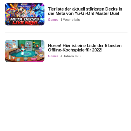
Tierliste der aktuell stärksten Decks in
der Meta von Yu-Gi-Oh! Master Duel
Games
1 Woche lalu
Hören! Hier ist eine Liste der 5 besten
Offline-Kochspiele für 2022!
Games
4 Jahren lalu