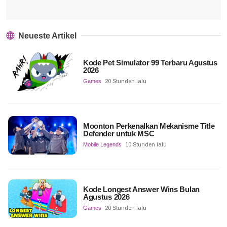
Neueste Artikel
Kode Pet Simulator 99 Terbaru Agustus
2026
Games
20 Stunden lalu
Moonton Perkenalkan Mekanisme Title
Defender untuk MSC
Mobile Legends
10 Stunden lalu
Kode Longest Answer Wins Bulan
Agustus 2026
Games
20 Stunden lalu