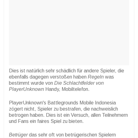
Dies ist natürlich sehr schädlich für andere Spieler, die
ebenfalls dagegen verstoßen haben
Regeln
was
bestimmt wurde von
Die Schlachtfelder von
PlayerUnknown
Handy, Mobiltelefon.
PlayerUnknown's Battlegrounds Mobile Indonesia
zögert nicht, Spieler zu bestrafen, die nachweislich
betrogen haben. Dies ist ein Versuch, allen Teilnehmern
und Fans ein faires Spiel zu bieten.
Betrüger
das sehr oft von betrügerischen Spielern