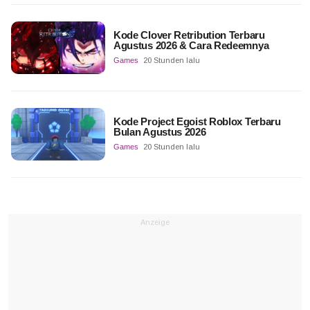
Kode Clover Retribution Terbaru
Agustus 2026 & Cara Redeemnya
Games
20 Stunden lalu
Kode Project Egoist Roblox Terbaru
Bulan Agustus 2026
Games
20 Stunden lalu
Anzeige