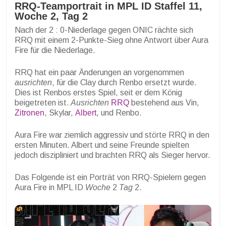
RRQ-Teamportrait in MPL ID Staffel 11,
Woche 2, Tag 2
Nach der 2 : 0-Niederlage gegen ONIC rächte sich
RRQ mit einem 2-Punkte-Sieg ohne Antwort über Aura
Fire für die Niederlage.
RRQ hat ein paar Änderungen an vorgenommen
ausrichten
, für die Clay durch Renbo ersetzt wurde.
Dies ist Renbos erstes Spiel, seit er dem König
beigetreten ist.
Ausrichten
RRQ
bestehend aus Vin,
Zitronen
, Skylar,
Albert
, und Renbo.
Aura Fire war ziemlich aggressiv und störte RRQ in den
ersten Minuten. Albert und seine Freunde spielten
jedoch diszipliniert und brachten RRQ als Sieger hervor.
Das Folgende ist ein Porträt von RRQ-Spielern gegen
Aura Fire in MPL ID
Woche
2
Tag
2.