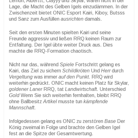
Lemon, Alberttt, Clayyy und Skylar, waren nicht in der
Lage, die Macht des Gelben Igels einzudämmen. In der
Zwischenzeit bietet ONIC Esport Kairi, Kiboy, Butsss
und Sanz zum Ausfüllen
ausrichten
damals.
Seit den ersten Minuten spielten Kairi und seine
Freunde aggressiv und ließen RRQ keinen Raum zur
Entfaltung. Der Igel übte weiter Druck aus. Dies
machte die RRQ-Formation chaotisch.
Nicht nur das, während
Spiele
Fortschritt gelang es
Kairi, das Ziel zu sichern
Schildkröten
Und
Herr
durch
Vergeltung
was immer
auf den Punkt
. RRQ wird
weiterhin gedrückt. ONIC macht keinen Platz für Skylar,
goldener Laner
RRQ, tat
Landwirtschaft
. Unterschied
Gold
Wenn Sie sich weiterhin fernhalten, bleibt RRQ
ohne Ballbesitz
Artikel
musste tun
kämpfende
Mannschaft
.
Infolgedessen gelang es ONIC zu zerstören
Base
Der
König zweimal in Folge und brachte den Gelben Igel
fest an die Spitze der Gesamtwertung.