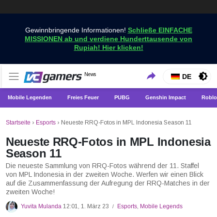
Gewinnbringende Informationen!
Schließe EINFACHE
MISSIONEN ab und verdiene Hunderttausende von
Rupiah! Hier klicken!
Holen Sie sich die neuesten Spielnachrichten nur bei
News
VCGamers-Neuigkeiten
DE
VCGamers
Mobile Legenden
Freies Feuer
PUBG
Genshin Impact
Roblo
Startseite
›
Esports
›
Neueste RRQ-Fotos in MPL Indonesia Season 11
Neueste RRQ-Fotos in MPL Indonesia
Season 11
Die neueste Sammlung von RRQ-Fotos während der 11. Staffel
von MPL Indonesia in der zweiten Woche. Werfen wir einen Blick
auf die Zusammenfassung der Aufregung der RRQ-Matches in der
zweiten Woche!
Yuvita Mulanda
12:01, 1. März 23
Esports
,
Mobile Legends
/