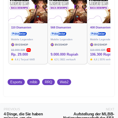
110 Diamanten
568 Diamanten
408 Diamanten
Mobile Legenden
Mobile Legenden
Mobile Legenden
BV2SHOP
BV2SHOP
BV2SHOP
32.000 IDR
110.000 IDR
9%
3%
Rp. 29.000
9.000.000 Rupiah
106.300 Rupien
4.4 | Terjual 6445
4,5 | 3821 verkauft
4,6 | 3576 verkauft
Esports
mlbb
RRQ
Web2
PREVIOUS
NEXT
4 Dinge, die Sie haben
Aufstellung der MLBB-
müssen, um ein
Nationalmannschaft der SEA