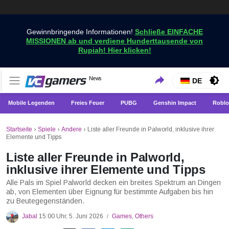
Gewinnbringende Informationen!
Schließe EINFACHE
MISSIONEN ab und verdiene Hunderttausende von
Rupiah! Hier klicken!
Holen Sie sich die neuesten Spielnachrichten nur bei
News
VCGamers-Neuigkeiten
DE
VCGamers
Mobile Legenden
Freies Feuer
PUBG
Genshin Impact
Roblo
Startseite
›
Spiele
›
Andere
›
Liste aller Freunde in Palworld, inklusive ihrer
Elemente und Tipps
Liste aller Freunde in Palworld,
inklusive ihrer Elemente und Tipps
Alle Pals im Spiel Palworld decken ein breites Spektrum an Dingen
ab, von Elementen über Eignung für bestimmte Aufgaben bis hin
zu Beutegegenständen.
Jabal
15:00 Uhr, 5. Juni 2026
Games
,
Others
/