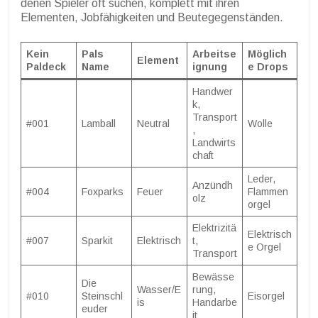
denen Spieler oft suchen, komplett mit ihren
Elementen, Jobfähigkeiten und Beutegegenständen.
Kein
Pals
Arbeitse
Möglich
Element
Paldeck
Name
ignung
e Drops
Handwer
k,
Transport
#001
Lamball
Neutral
Wolle
,
Landwirts
chaft
Leder,
Anzündh
#004
Foxparks
Feuer
Flammen
olz
orgel
Elektrizitä
Elektrisch
#007
Sparkit
Elektrisch
t,
e Orgel
Transport
Bewässe
Die
Wasser/E
rung,
#010
Steinschl
Eisorgel
is
Handarbe
euder
it