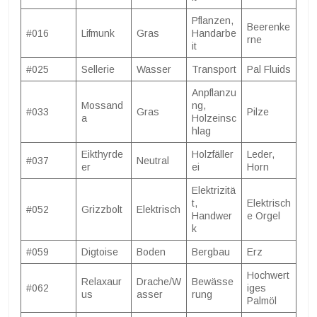
Pflanzen,
Beerenke
#016
Lifmunk
Gras
Handarbe
rne
it
#025
Sellerie
Wasser
Transport
Pal Fluids
Anpflanzu
Mossand
ng,
#033
Gras
Pilze
a
Holzeinsc
hlag
Eikthyrde
Holzfäller
Leder,
#037
Neutral
er
ei
Horn
Elektrizitä
t,
Elektrisch
#052
Grizzbolt
Elektrisch
Handwer
e Orgel
k
#059
Digtoise
Boden
Bergbau
Erz
Hochwert
Relaxaur
Drache/W
Bewässe
#062
iges
us
asser
rung
Palmöl