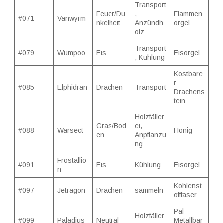
Transport
Feuer/Du
,
Flammen
#071
Vanwyrm
nkelheit
Anzündh
orgel
olz
Transport
#079
Wumpoo
Eis
Eisorgel
, Kühlung
Kostbare
r
#085
Elphidran
Drachen
Transport
Drachens
tein
Holzfäller
Gras/Bod
ei,
#088
Warsect
Honig
en
Anpflanzu
ng
Frostallio
#091
Eis
Kühlung
Eisorgel
n
Kohlenst
#097
Jetragon
Drachen
sammeln
offfaser
Pal-
Holzfäller
#099
Paladius
Neutral
Metallbar