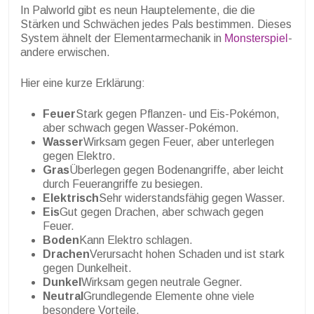
In Palworld gibt es neun Hauptelemente, die die
Stärken und Schwächen jedes Pals bestimmen. Dieses
System ähnelt der Elementarmechanik in
Monsterspiel
-
andere erwischen.
Hier eine kurze Erklärung:
Feuer
Stark gegen Pflanzen- und Eis-Pokémon,
aber schwach gegen Wasser-Pokémon.
Wasser
Wirksam gegen Feuer, aber unterlegen
gegen Elektro.
Gras
Überlegen gegen Bodenangriffe, aber leicht
durch Feuerangriffe zu besiegen.
Elektrisch
Sehr widerstandsfähig gegen Wasser.
Eis
Gut gegen Drachen, aber schwach gegen
Feuer.
Boden
Kann Elektro schlagen.
Drachen
Verursacht hohen Schaden und ist stark
gegen Dunkelheit.
Dunkel
Wirksam gegen neutrale Gegner.
Neutral
Grundlegende Elemente ohne viele
besondere Vorteile.