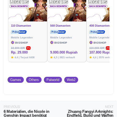
110 Diamanten
568 Diamanten
408 Diamanten
Mobile Legenden
Mobile Legenden
Mobile Legenden
BV2SHOP
BV2SHOP
BV2SHOP
32.000 IDR
110.000 IDR
9%
2%
Rp. 29.000
9.000.000 Rupiah
107.800 Rupien
4.4 | Terjual 6438
4,5 | 3821 verkauft
4,6 | 3576 verkauft
Games
Others
Palworld
Web2
PREVIOUS
NEXT
6 Materialien, die Nicole in
Zhuang Fangyi Arknights:
Genshin Impact benötigt
Endfield, Build und Waffen