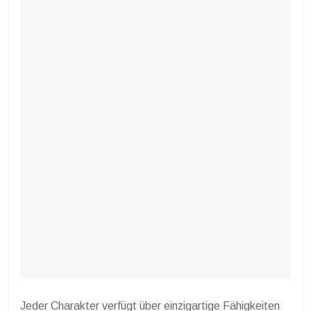
Jeder Charakter verfügt über einzigartige Fähigkeiten