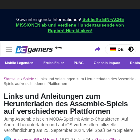
Gewinnbringende Informationen!
Schließe EINFACHE
MISSIONEN ab und verdiene Hunderttausende von
Rupiah! Hier klicken!
Holen Sie sich die neuesten Spielnachrichten nur bei
News
VCGamers-Neuigkeiten
DE
VCGamers
Mobile Legenden
Freies Feuer
PUBG
Genshin Impact
Roblo
Startseite
›
Spiele
›
Links und Anleitungen zum Herunterladen des Assemble-
Spiels auf verschiedenen Plattformen
Links und Anleitungen zum
Herunterladen des Assemble-Spiels
auf verschiedenen Plattformen
Jump Assemble ist ein MOBA-Spiel mit Anime-Charakteren. Auf
Android herunterladen und auf iOS vorbestellen, offizielle
Veröffentlichung am 25. September 2024. Viel Spaß beim Spielen!
Mochamad Rifky Al Havidz
16:01, 28. Juni 24
Games
,
Others
/