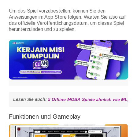
Um das Spiel vorzubestellen, können Sie den
Anweisungen im App Store folgen. Warten Sie also auf
das offizielle Veröffentlichungsdatum, um dieses Spiel
herunterzuladen und zu spielen.
Lesen Sie auch: 
5 Offline-MOBA-Spiele ähnlich wie ML, abe
Funktionen und Gameplay