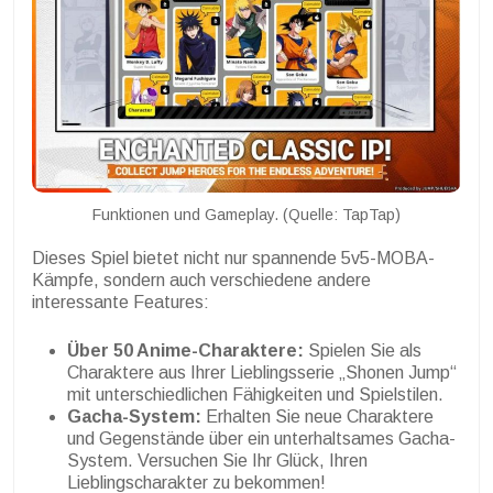
Funktionen und Gameplay. (Quelle: TapTap)
Dieses Spiel bietet nicht nur spannende 5v5-MOBA-
Kämpfe, sondern auch verschiedene andere
interessante Features:
Über 50 Anime-Charaktere:
Spielen Sie als
Charaktere aus Ihrer Lieblingsserie „Shonen Jump“
mit unterschiedlichen Fähigkeiten und Spielstilen.
Gacha-System:
Erhalten Sie neue Charaktere
und Gegenstände über ein unterhaltsames Gacha-
System. Versuchen Sie Ihr Glück, Ihren
Lieblingscharakter zu bekommen!