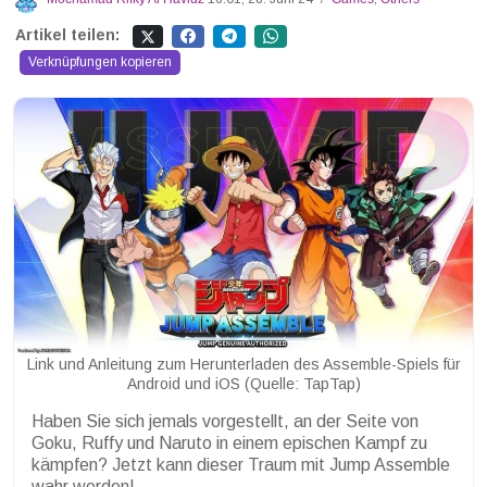
Artikel teilen:
Verknüpfungen kopieren
Link und Anleitung zum Herunterladen des Assemble-Spiels für
Android und iOS (Quelle: TapTap)
Haben Sie sich jemals vorgestellt, an der Seite von
Goku, Ruffy und Naruto in einem epischen Kampf zu
kämpfen? Jetzt kann dieser Traum mit Jump Assemble
wahr werden!