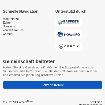
Schnelle Navigation
Unterstützt durch
Marktplätze
Editor
Über uns
kontaktiere uns
werben
Gemeinschaft beitreten
Haben Sie eine Gemeinschaft? Möchten Sie Support-Vorteile von
VCGamers erhalten? Treten Sie jetzt der VCGamers-Community bei
und erhalten Sie jeden Tag attraktive Preise.
Jetzt beitreten!
News
© 2026
VCGamers
Richtlinien
Haftungsausschluss