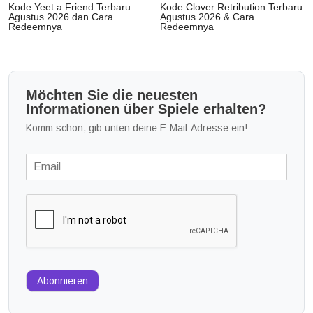
Kode Yeet a Friend Terbaru
Kode Clover Retribution Terbaru
Agustus 2026 dan Cara
Agustus 2026 & Cara
Redeemnya
Redeemnya
Möchten Sie die neuesten
Informationen über Spiele erhalten?
Komm schon, gib unten deine E-Mail-Adresse ein!
Abonnieren