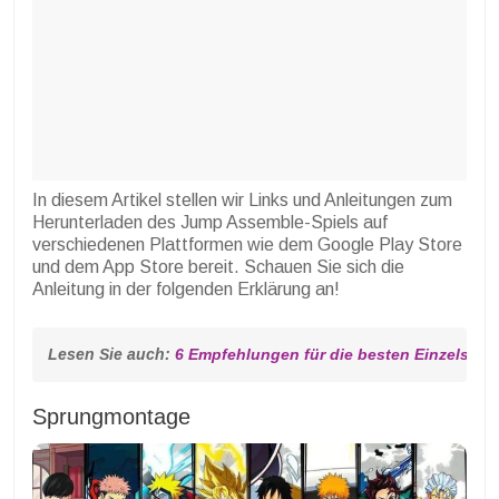
In diesem Artikel stellen wir Links und Anleitungen zum
Herunterladen des Jump Assemble-Spiels auf
verschiedenen Plattformen wie dem Google Play Store
und dem App Store bereit. Schauen Sie sich die
Anleitung in der folgenden Erklärung an!
Lesen Sie auch: 
6 Empfehlungen für die besten Einzelspiele
Sprungmontage