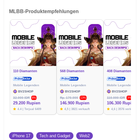
MLBB-Produktempfehlungen
110 Diamanten
568 Diamanten
408 Diamanten
Mobile Legenden
Mobile Legenden
Mobile Legenden
BV2SHOP
BV2SHOP
BV2SHOP
32.000 IDR
Rp. 170.000
110.000 IDR
8%
13%
3%
29.200 Rupien
146.900 Rupien
106.300 Rupien
4.4 | Terjual 6409
4,5 | 3821 verkauft
4,6 | 3576 verkauft
iPhone 17
Tech and Gadget
Web2