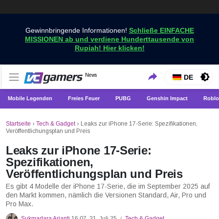
Gewinnbringende Informationen!
Schließe EINFACHE
MISSIONEN ab und verdiene Hunderttausende von
Rupiah! Hier klicken!
Holen Sie sich die neuesten Spielnachrichten nur bei
News
VCGamers-Neuigkeiten
DE
VCGamers
Mobile Legenden
Freies Feuer
PUBG
Genshin Impact
Roblo
Startseite
›
Tech & Gadget
›
Leaks zur iPhone 17-Serie: Spezifikationen,
Veröffentlichungsplan und Preis
Leaks zur iPhone 17-Serie:
Spezifikationen,
Veröffentlichungsplan und Preis
Es gibt 4 Modelle der iPhone 17-Serie, die im September 2025 auf
den Markt kommen, nämlich die Versionen Standard, Air, Pro und
Pro Max.
Sukmadara Arianti
16:07, 31. Juli 25
Tech & Gadget
/