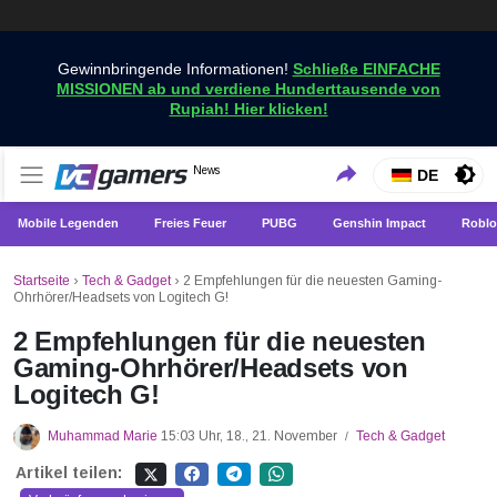
Gewinnbringende Informationen!
Schließe EINFACHE
MISSIONEN ab und verdiene Hunderttausende von
Rupiah! Hier klicken!
Holen Sie sich die neuesten Spielnachrichten nur bei
News
VCGamers-Neuigkeiten
DE
VCGamers
Mobile Legenden
Freies Feuer
PUBG
Genshin Impact
Roblo
Startseite
›
Tech & Gadget
›
2 Empfehlungen für die neuesten Gaming-
Ohrhörer/Headsets von Logitech G!
2 Empfehlungen für die neuesten
Gaming-Ohrhörer/Headsets von
Logitech G!
Muhammad Marie
15:03 Uhr, 18., 21. November
Tech & Gadget
/
Artikel teilen: