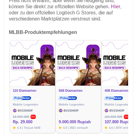
Preis nicht erwähnt, aber wenn Sie neugierig sind,
können Sie direkt zur offiziellen Website gehen.
Hier
,
oder zu den offiziellen Logitech G Stores, die auf
verschiedenen Marktplätzen verstreut sind.
MLBB-Produktempfehlungen
110 Diamanten
568 Diamanten
408 Diamanten
Mobile Legenden
Mobile Legenden
Mobile Legenden
BV2SHOP
BV2SHOP
BV2SHOP
32.000 IDR
110.000 IDR
9%
2%
Rp. 29.000
9.000.000 Rupiah
107.800 Rupien
4.4 | Terjual 6448
4,5 | 3821 verkauft
4,6 | 3576 verkauft