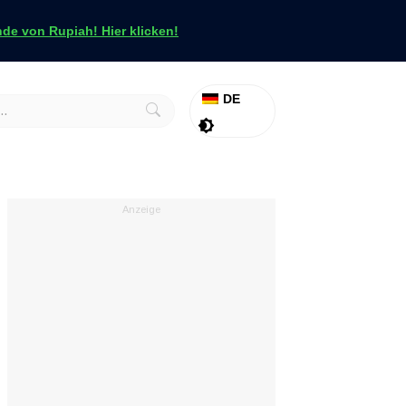
e von Rupiah! Hier klicken!
DE
Aktion
Tapfer
Anzeige