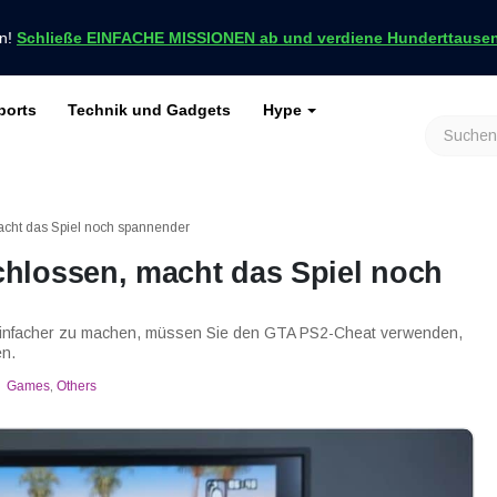
en!
Schließe EINFACHE MISSIONEN ab und verdiene Hunderttausend
ports
Technik und Gadgets
Hype
achrichten nur bei VCGamers
keiten
Genshin Impact
Roblox
Minecraft
Dota 2
Ragnarök
cht das Spiel noch spannender
hlossen, macht das Spiel noch
infacher zu machen, müssen Sie den GTA PS2-Cheat verwenden,
en.
Games
,
Others