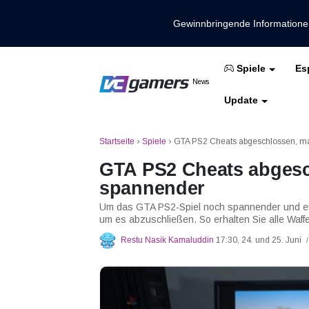
Gewinnbringende Information
Es
Spiele
Holen Sie sich die neuesten Spieln
News
VCGamers-Neuig
Update
Mobile Legenden
Freies Feuer
PUBG
Startseite
›
Spiele
›
GTA PS2 Cheats abgeschlossen, ma
GTA PS2 Cheats abgesc
spannender
Um das GTA PS2-Spiel noch spannender und e
um es abzuschließen. So erhalten Sie alle Waff
Restu Nasik Kamaluddin
17:30, 24. und 25. Juni
/