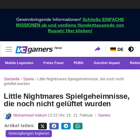
Gewinnbringende Informationen!
Schließe EINFACHE
MISSIONEN ab und verdiene Hunderttausende von
Rupiah! Hier klicken!
Holen Sie sich die neuesten Spielnachrichten nur bei
News
VCGamers-Neuigkeiten
DE
VCGamers
Mobile Legenden
Freies Feuer
PUBG
Genshin Impact
Roblo
Startseite
›
Spiele
›
Little Nightmares Spielgeheimnisse, die noch nicht
gelüftet wurden
Little Nightmares Spielgeheimnisse,
die noch nicht gelüftet wurden
Muhammad Hakum
13:22 Uhr, 19., 21. Februar
Games
/
Artikel teilen:
Verknüpfungen kopieren