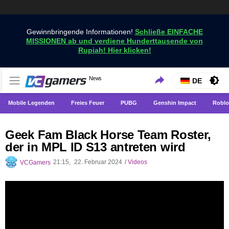
Gewinnbringende Informationen!
Schließe EINFACHE
MISSIONEN ab und verdiene Hunderttausende von
Rupiah! Hier klicken!
Holen Sie sich die neuesten Spielnachrichten nur bei
News
VCGamers-Neuigkeiten
DE
VCGamers
Mobile Legenden
Freies Feuer
PUBG
Genshin Impact
Roblo
Geek Fam Black Horse Team Roster,
der in MPL ID S13 antreten wird
21:15,
22. Februar 2024
/
Videos
VCGamers