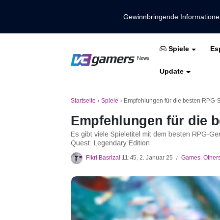
Gewinnbringende Information
Es
Spiele
Holen Sie sich die neuesten Spieln
News
VCGamers-Neuig
Update
Mobile Legenden
Freies Feuer
PUBG
Startseite
›
Spiele
›
Empfehlungen für die besten RPG-Sp
Empfehlungen für die b
Es gibt viele Spieletitel mit dem besten RPG-Ge
Quest: Legendary Edition
Fikri Basrizal
11:45, 2. Januar 25
Games
,
Other
/