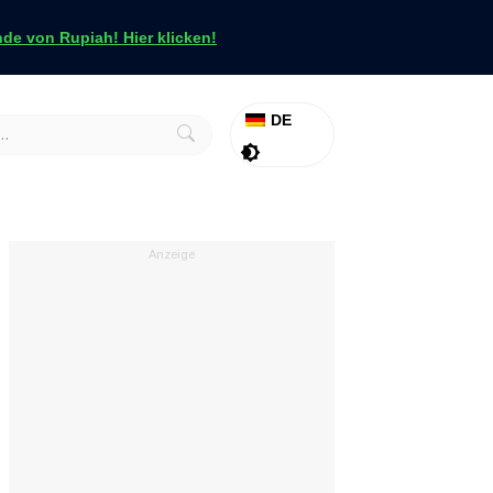
e von Rupiah! Hier klicken!
DE
Aktion
Tapfer
Anzeige