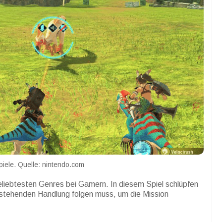
iele. Quelle: nintendo.com
eliebtesten Genres bei Gamern.
In diesem Spiel schlüpfen
 bestehenden Handlung folgen muss, um die Mission