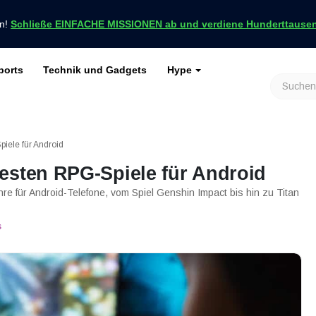
en!
Schließe EINFACHE MISSIONEN ab und verdiene Hunderttausend
ports
Technik und Gadgets
Hype
achrichten nur bei VCGamers
keiten
Genshin Impact
Roblox
Minecraft
Dota 2
Ragnarök
iele für Android
esten RPG-Spiele für Android
nre für Android-Telefone, vom Spiel Genshin Impact bis hin zu Titan
s