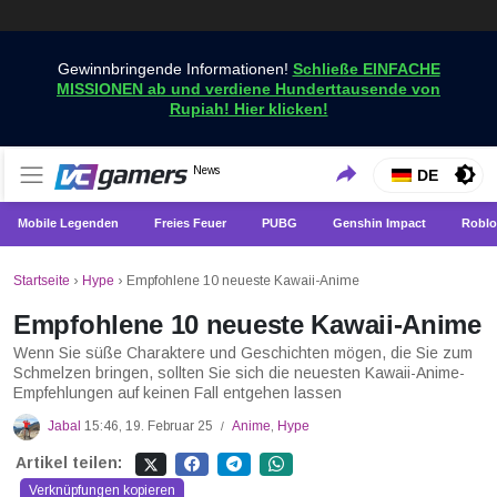
Gewinnbringende Informationen!
Schließe EINFACHE
MISSIONEN ab und verdiene Hunderttausende von
Rupiah! Hier klicken!
Holen Sie sich die neuesten Spielnachrichten nur bei
News
VCGamers-Neuigkeiten
DE
VCGamers
Mobile Legenden
Freies Feuer
PUBG
Genshin Impact
Roblo
Startseite
›
Hype
›
Empfohlene 10 neueste Kawaii-Anime
Empfohlene 10 neueste Kawaii-Anime
Wenn Sie süße Charaktere und Geschichten mögen, die Sie zum
Schmelzen bringen, sollten Sie sich die neuesten Kawaii-Anime-
Empfehlungen auf keinen Fall entgehen lassen
Jabal
15:46, 19. Februar 25
Anime
,
Hype
/
Artikel teilen:
Verknüpfungen kopieren