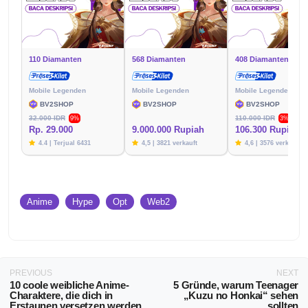
110 Diamanten
568 Diamanten
408 Diamanten
Mobile Legenden
Mobile Legenden
Mobile Legenden
BV2SHOP
BV2SHOP
BV2SHOP
32.000 IDR
110.000 IDR
9%
3%
Rp. 29.000
9.000.000 Rupiah
106.300 Rupien
4.4 | Terjual 6431
4,5 | 3821 verkauft
4,6 | 3576 verkauft
Anime
Hype
Opt
Web2
PREVIOUS
NEXT
10 coole weibliche Anime-
5 Gründe, warum Teenager
Charaktere, die dich in
„Kuzu no Honkai“ sehen
Erstaunen versetzen werden
sollten