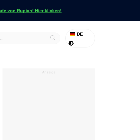
e von Rupiah! Hier klicken!
DE
Aktion
Tapfer
Anzeige