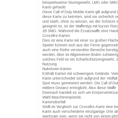
beispielsweise Sturmgewehr, LMG oder SMG
Karte gehackt
Diese Call of Duty Mobile-Karte gilt aufgrun
diese Karte zu betreten, sind sie sicherlich 
und starb, ohne zu wissen, wo der Schütze war
geeignet ist, ist der Waffentyp mit kurzer Rei
zB SMG. Während die Ersatzwaffe eine Handf
Crossfire-Karten
Dies ist eine Karte mit einer so großen Fläc
Spieler können sich aus der Ferne gegenseiti
auch eine Reihe versteckter Bereiche bereitg
werden. Aber im Allgemeinen finden schwierige 
solches Feld ist ein Scharfschützengewehr, 
Nutzung.
Nuketown-Karten
Enthält Karten mit schwierigem Gelände. Viele
Karte unterscheidet sich aufgrund der Vielfa
Spot muss gemeistert werden. Die Call of Dut
mittlere Distanz ermöglicht. Also diese Waffe
Demnach handelt es sich um Körperverletzung
Wahl Maschinenpistole.
Kartenüberfall
Stellt im Vergleich zur Crossfire-Karte eine 
Karte auch verschiedene einzigartige Orte a
wachsam sein, wenn sie nicht von einem plöt