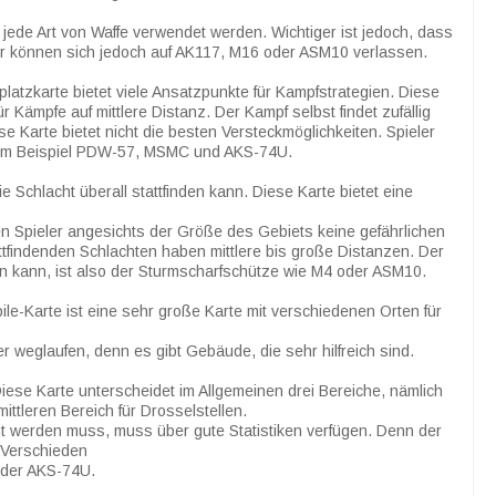
n jede Art von Waffe verwendet werden. Wichtiger ist jedoch, dass
er können sich jedoch auf AK117, M16 oder ASM10 verlassen.
platzkarte bietet viele Ansatzpunkte für Kampfstrategien. Diese
ür Kämpfe auf mittlere Distanz. Der Kampf selbst findet zufällig
iese Karte bietet nicht die besten Versteckmöglichkeiten. Spieler
 zum Beispiel PDW-57, MSMC und AKS-74U.
 Schlacht überall stattfinden kann. Diese Karte bietet eine
en Spieler angesichts der Größe des Gebiets keine gefährlichen
tattfindenden Schlachten haben mittlere bis große Distanzen. Der
sen kann, ist also der Sturmscharfschütze wie M4 oder ASM10.
bile-Karte ist eine sehr große Karte mit verschiedenen Orten für
r weglaufen, denn es gibt Gebäude, die sehr hilfreich sind.
Diese Karte unterscheidet im Allgemeinen drei Bereiche, nämlich
ittleren Bereich für Drosselstellen.
cht werden muss, muss über gute Statistiken verfügen. Denn der
g. Verschieden
oder AKS-74U.