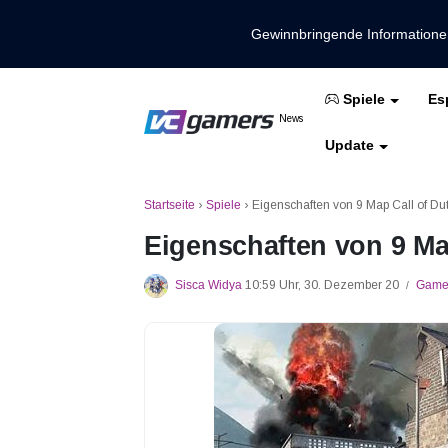
Gewinnbringende Information
Es
Spiele
Holen Sie sich die neuesten Spieln
News
VCGamers-Neuig
Update
Mobile Legenden
Freies Feuer
PUBG
Startseite
›
Spiele
›
Eigenschaften von 9 Map Call of Du
Eigenschaften von 9 Ma
Sisca Widya
10:59 Uhr, 30. Dezember 20
Game
/