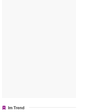
Kode One Fruit Simulator Terbaru
Kode Roblox Brookhaven Terb
Bulan Agustus 2026
Agustus 2026
Im Trend