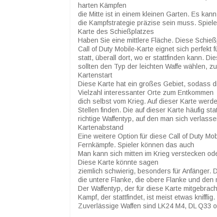
harten Kämpfen
die Mitte ist in einem kleinen Garten. Es kan
die Kampfstrategie präzise sein muss. Spiel
Karte des Schießplatzes
Haben Sie eine mittlere Fläche. Diese Schieß
Call of Duty Mobile-Karte eignet sich perfekt f
statt, überall dort, wo er stattfinden kann. D
sollten den Typ der leichten Waffe wählen,
Kartenstart
Diese Karte hat ein großes Gebiet, sodass die
Vielzahl interessanter Orte zum Entkommen
dich selbst vom Krieg. Auf dieser Karte werd
Stellen finden. Die auf dieser Karte häufig s
richtige Waffentyp, auf den man sich verlas
Kartenabstand
Eine weitere Option für diese Call of Duty Mo
Fernkämpfe. Spieler können das auch
Man kann sich mitten im Krieg verstecken ode
Diese Karte könnte sagen
ziemlich schwierig, besonders für Anfänger. 
die untere Flanke, die obere Flanke und den m
Der Waffentyp, der für diese Karte mitgebra
Kampf, der stattfindet, ist meist etwas kniffli
Zuverlässige Waffen sind LK24 M4, DL Q33 