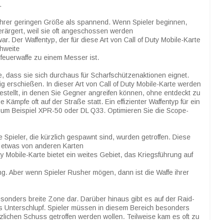
.
d ihrer geringen Größe als spannend. Wenn Spieler beginnen,
verärgert, weil sie oft angeschossen werden
. Der Waffentyp, der für diese Art von Call of Duty Mobile-Karte
chweite
euerwaffe zu einem Messer ist.
he, dass sie sich durchaus für Scharfschützenaktionen eignet.
g erschießen. In dieser Art von Call of Duty Mobile-Karte werden
estellt, in denen Sie Gegner angreifen können, ohne entdeckt zu
Kämpfe oft auf der Straße statt. Ein effizienter Waffentyp für ein
zum Beispiel XPR-50 oder DL Q33. Optimieren Sie die Scope-
 Spieler, die kürzlich gespawnt sind, wurden getroffen. Diese
lt etwas von anderen Karten
y Mobile-Karte bietet ein weites Gebiet, das Kriegsführung auf
. Aber wenn Spieler Rusher mögen, dann ist die Waffe ihrer
besonders breite Zone dar. Darüber hinaus gibt es auf der Raid-
ls Unterschlupf. Spieler müssen in diesem Bereich besonders
zlichen Schuss getroffen werden wollen. Teilweise kam es oft zu