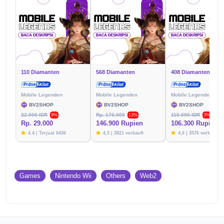
110 Diamanten
568 Diamanten
408 Diamanten
Mobile Legenden
Mobile Legenden
Mobile Legenden
BV2SHOP
BV2SHOP
BV2SHOP
32.000 IDR
Rp. 170.000
110.000 IDR
9%
13%
3%
Rp. 29.000
146.900 Rupien
106.300 Rupien
4.4 | Terjual 6436
4,5 | 3821 verkauft
4,6 | 3576 verkauft
Games
Nintendo Wii
Others
Web2