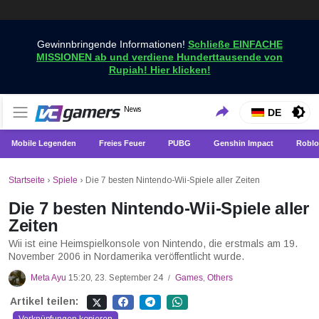
Gewinnbringende Informationen!
Schließe EINFACHE
MISSIONEN ab und verdiene Hunderttausende von
Rupiah! Hier klicken!
Holen Sie sich die neuesten Spielnachrichten nur bei
News
VCGamers-Neuigkeiten
DE
VCGamers
Mobile Legenden
Freies Feuer
PUBG
Genshin Impact
Roblo
Startseite
›
Spiele
›
Die 7 besten Nintendo-Wii-Spiele aller Zeiten
Die 7 besten Nintendo-Wii-Spiele aller
Zeiten
Wii ist eine Heimspielkonsole von Nintendo, die erstmals am 19.
November 2006 in Nordamerika veröffentlicht wurde.
Meta Ayu
15:20, 23. September 24
Games
,
Others
/
Artikel teilen: