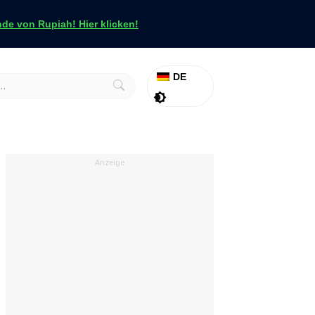
e von Rupiah! Hier klicken!
DE
Aktion
Tapfer
Anzeige