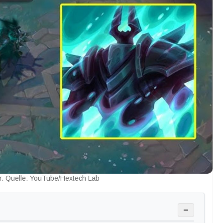
r. Quelle: YouTube/Hextech Lab
−