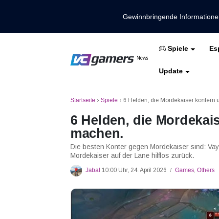
Gewinnbringende Information
Es
Spiele
Holen Sie sich die neuesten Spieln
News
VCGamers-Neuig
Update
Mobile Legenden
Freies Feuer
PUBG
Startseite
›
Spiele
›
6 Helden, die Mordekaiser kontern
6 Helden, die Mordekai
machen.
Die besten Konter gegen Mordekaiser sind: Vayn
Mordekaiser auf der Lane hilflos zurück.
Jabal
10:00 Uhr, 24. April 2026
Games
,
Others
/