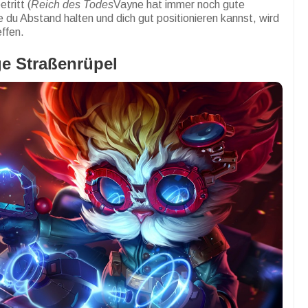
tritt (
Reich des Todes
Vayne hat immer noch gute
du Abstand halten und dich gut positionieren kannst, wird
ffen.
ge Straßenrüpel