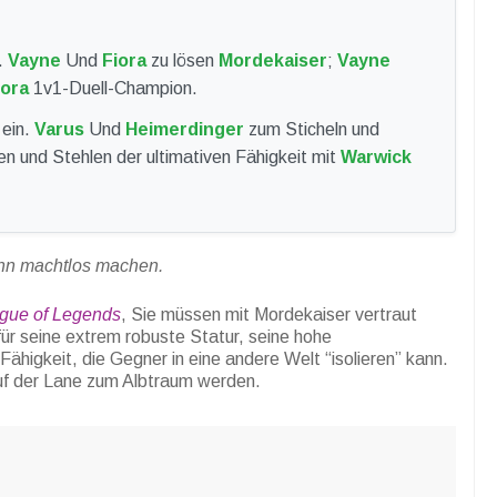
.
Vayne
Und
Fiora
zu lösen
Mordekaiser
;
Vayne
iora
1v1-Duell-Champion.
ein.
Varus
Und
Heimerdinger
zum Sticheln und
n und Stehlen der ultimativen Fähigkeit mit
Warwick
ihn machtlos machen.
gue of Legends
, Sie müssen mit Mordekaiser vertraut
für seine extrem robuste Statur, seine hohe
Fähigkeit, die Gegner in eine andere Welt “isolieren” kann.
uf der Lane zum Albtraum werden.