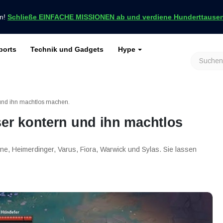
en!
Schließe EINFACHE MISSIONEN ab und verdiene Hunderttausend
ports
Technik und Gadgets
Hype
achrichten nur bei VCGamers
keiten
Genshin Impact
Roblox
Minecraft
Dota 2
Ragnarök
 und ihn machtlos machen.
ser kontern und ihn machtlos
e, Heimerdinger, Varus, Fiora, Warwick und Sylas. Sie lassen