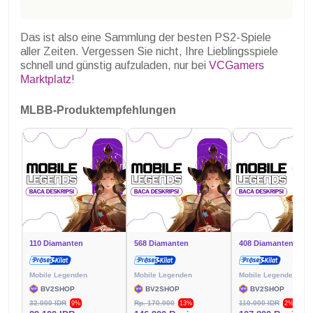
Das ist also eine Sammlung der besten PS2-Spiele
aller Zeiten. Vergessen Sie nicht, Ihre Lieblingsspiele
schnell und günstig aufzuladen, nur bei
VCGamers
Marktplatz
!
MLBB-Produktempfehlungen
110 Diamanten
568 Diamanten
408 Diamanten
Mobile Legenden
Mobile Legenden
Mobile Legenden
BV2SHOP
BV2SHOP
BV2SHOP
32.000 IDR
Rp. 170.000
110.000 IDR
9%
13%
2%