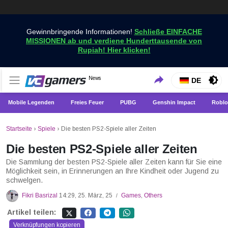
Gewinnbringende Informationen!
Schließe EINFACHE
MISSIONEN ab und verdiene Hunderttausende von
Rupiah! Hier klicken!
Holen Sie sich die neuesten Spielnachrichten nur bei
News
VCGamers-Neuigkeiten
DE
VCGamers
Mobile Legenden
Freies Feuer
PUBG
Genshin Impact
Roblo
Startseite
›
Spiele
›
Die besten PS2-Spiele aller Zeiten
Die besten PS2-Spiele aller Zeiten
Die Sammlung der besten PS2-Spiele aller Zeiten kann für Sie eine
Möglichkeit sein, in Erinnerungen an Ihre Kindheit oder Jugend zu
schwelgen.
Fikri Basrizal
14:29, 25. März, 25
Games
,
Others
/
Artikel teilen:
Verknüpfungen kopieren