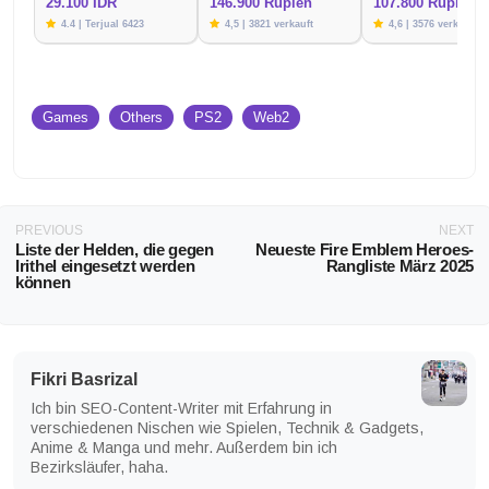
29.100 IDR
146.900 Rupien
107.800 Rupien
4.4 | Terjual 6423
4,5 | 3821 verkauft
4,6 | 3576 verkauft
Games
Others
PS2
Web2
PREVIOUS
NEXT
Liste der Helden, die gegen
Neueste Fire Emblem Heroes-
Irithel eingesetzt werden
Rangliste März 2025
können
Fikri Basrizal
Ich bin SEO-Content-Writer mit Erfahrung in
verschiedenen Nischen wie Spielen, Technik & Gadgets,
Anime & Manga und mehr. Außerdem bin ich
Bezirksläufer, haha.