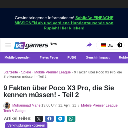
Gewinnbringende Informationen!
Schließe EINFACHE
MISSIONEN ab und verdiene Hunderttausende von
Rupiah! Hier klicken!
Holen Sie sich die neuesten Spielnachrichten nur bei
News
VCGamers-Neuigkeiten
DE
VCGamers
Mobile Legenden
Freies Feuer
PUBG
Genshin Impact
Roblo
Startseite
›
Spiele
›
Mobile Premier League
›
9 Fakten über Poco X3 Pro, die
Sie kennen müssen! - Teil 2
9 Fakten über Poco X3 Pro, die Sie
kennen müssen! - Teil 2
Muhammad Marie
13:00 Uhr, 21. April, 21
Mobile Premier League
,
/
Tech & Gadget
Artikel teilen:
Verknüpfungen kopieren