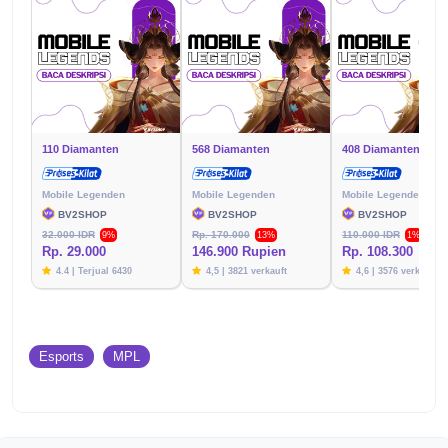
110 Diamanten
568 Diamanten
408 Diamanten
Mobile Legenden
Mobile Legenden
Mobile Legenden
BV2SHOP
BV2SHOP
BV2SHOP
32.000 IDR
Rp. 170.000
110.000 IDR
9%
13%
1%
Rp. 29.000
146.900 Rupien
Rp. 108.300
4.4 | Terjual 6430
4,5 | 3821 verkauft
4,6 | 3576 verkauft
Esports
MPL