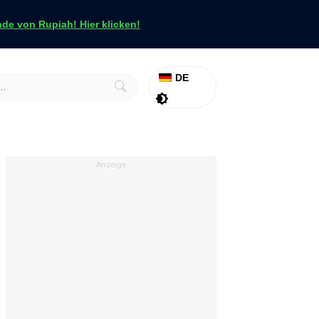
e von Rupiah! Hier klicken!
DE
Aktion
Tapfer
Anzeige