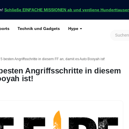
en!
Schließe EINFACHE MISSIONEN ab und verdiene Hunderttausend
ports
Technik und Gadgets
Hype
achrichten nur bei VCGamers
keiten
Genshin Impact
Roblox
Minecraft
Dota 2
Ragnarök
5 besten Angriffsschritte in diesem FF an, damit es Auto Booyah ist!
besten Angriffsschritte in diesem
oyah ist!