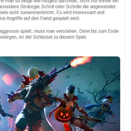
nn man so lange wie möglich durchhält,
nicht nur
immer ein
 besondere Strategie
Schritt
oder Schritte
die angewendet
iels nicht zusammenbricht. Es wird interessant und
e Angriffe auf den Feind gespielt wird.
ggressiv spielt, muss man verstehen. Denn bis zum Ende
esiegen, ist der Schlüssel zu diesem Spiel.