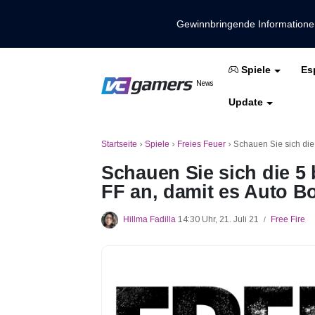
Gewinnbringende Information
Es
Spiele
Holen Sie sich die neuesten Spieln
News
VCGamers-Neuig
Update
Mobile Legenden
Freies Feuer
PUBG
Startseite
›
Spiele
›
Freies Feuer
›
Schauen Sie sich die 
Schauen Sie sich die 5 
FF an, damit es Auto Bo
Hillma Fadilla
14:30 Uhr, 21. Juli 21
Free Fire
/