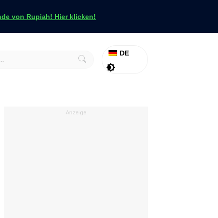
e von Rupiah! Hier klicken!
DE
Aktion
Tapfer
Anzeige