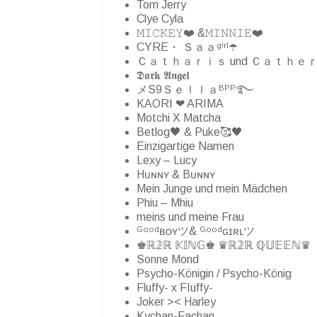
Tom Jerry
Clye Cyla
𝙼𝙸𝙲𝙺𝙴𝚈❤️ &𝙼𝙸𝙽𝙽𝙸𝙴❤️
CYRE・ Ｓａａᵍⁱʳˡ☂️
Ｃａｔｈａｒｉｓ und Ｃａｔｈｅ
𝕯𝖆𝖗𝖐 𝕬𝖓𝖌𝖊𝖑
メS9Ｓｅｌｌａᴮᴾᴾ࿐
KAORI ❤ ARIMA
Motchi X Matcha
Betlog🖤 & Puke🥰🖤
Einzigartige Namen
Lexy – Lucy
Hᴜɴɴʏ & Bᴜɴɴʏ
Mein Junge und mein Mädchen
Phiu – Mhiu
meins und meine Frau
ᴳᵒᵒᵈʙᴏʏツ& ᴳᵒᵒᵈɢɪʀʟツ
♚ℝ𝟚ℝ 𝕂𝕀ℕ𝔾♚ ♛ℝ𝟚ℝ ℚ𝕌𝔼𝔼ℕ♛
Sonne Mond
Psycho-Königin / Psycho-König
Fluffy- x FIuffy-
Joker >< Harley
Kychan-Fachan