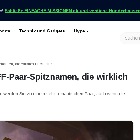
en!
Schließe EINFACHE MISSIONEN ab und verdiene Hunderttausend
ports
Technik und Gadgets
Hype
achrichten nur bei VCGamers
keiten
Genshin Impact
Roblox
Minecraft
Dota 2
Ragnarök
namen, die wirklich Bucin sind
F-Paar-Spitznamen, die wirklich
 werden Sie zu einem sehr romantischen Paar, auch wenn die
s