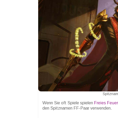
Spitznam
Wenn Sie oft Spiele spielen
Freies Feuer
den Spitznamen FF-Paar verwenden.