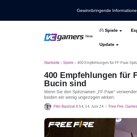
Gewinnbringende Information
Es
Spiele
Holen Sie sich die neuesten Spieln
News
VCGamers-Neuig
Update
Mobile Legenden
Freies Feuer
PUBG
Startseite
›
Spiele
›
400 Empfehlungen für FF-Paar-Spitz
400 Empfehlungen für F
Bucin sind
Wenn Sie den Spitznamen „FF-Paar“ verwenden,
beiden ein wenig ungezogen wirken.
Fikri Basrizal
8:54, 14. Juni 24
Free Fire
,
Game
/