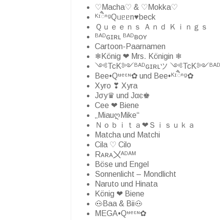
♡Macha♡ & ♡Mokka♡
ᴷᶦཻⁿᵍQᥙᥱᥱn♥beck
Ｑｕｅｅｎｓ Ａｎｄ Ｋｉｎｇｓ
ᴮᴬᴰɢɪʀʟ ᴮᴬᴰʙᴏʏ
Cartoon-Paarnamen
❄König ❤ Mrs. Königin ❄
༺TcK༻ᴮᴬᴰɢɪʀʟツ ༺TcK༻ᴮᴬᴰ
Bee•Qᶶᵉᵋᶰ✿ und Bee•ᴷᶦཻⁿᵍ✿
Xyro ❣ Xyra
Jσу♛ und Jαє♚
Cee ❤ Biene
„MiauღMike“
Ｎｏｂｉｔａ❤Ｓｉｓｕｋａ
Matcha und Matchi
Cila ♡ Cilo
Rᴀʀᴀ〤ᴬᴰᴬᴹ
Böse und Engel
Sonnenlicht – Mondlicht
Naruto und Hinata
König ❤ Biene
🐽Baa & Bii🐽
MEGA•Qᶶᵉᵋᶰ✿