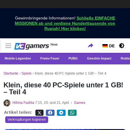
Gewinnbringende Informationen!
Schließe EINFACHE
MISSIONEN ab und verdiene Hunderttausende von
Rupiah! Hier klicken!
Holen Sie sich die neuesten Spielnachrichten nur bei
News
VCGamers-Neuigkeiten
DE
VCGamers
Mobile Legenden
Freies Feuer
PUBG
Genshin Impact
Roblo
Startseite
›
Spiele
›
Klein, diese 40 PC-Spiele unter 1 GB! – Teil 4
Klein, diese 40 PC-Spiele unter 1 GB!
– Teil 4
Hillma Fadilla
7:15, 20. und 21. April
Games
/
Artikel teilen:
Verknüpfungen kopieren