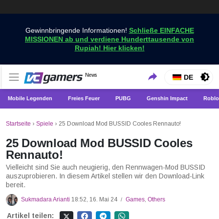
Gewinnbringende Informationen!
Schließe EINFACHE
MISSIONEN ab und verdiene Hunderttausende von
Rupiah! Hier klicken!
Holen Sie sich die neuesten Spielnachrichten nur bei
News
VCGamers-Neuigkeiten
DE
VCGamers
Mobile Legenden
Freies Feuer
PUBG
Genshin Impact
Roblo
Startseite
›
Spiele
›
25 Download Mod BUSSID Cooles Rennauto!
25 Download Mod BUSSID Cooles
Rennauto!
Vielleicht sind Sie auch neugierig, den Rennwagen-Mod BUSSID
auszuprobieren. In diesem Artikel stellen wir den Download-Link
bereit.
Sukmadara Arianti
18:52, 16. Mai 24
Games
,
Others
/
Artikel teilen: