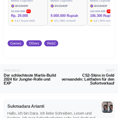
Mobile Legenden
Mobile Legenden
Mobile Legenden
BV2SHOP
BV2SHOP
BV2SHOP
32.000 IDR
110.000 IDR
9%
3%
Rp. 29.000
9.000.000 Rupiah
106.300 Rupien
4.4 | Terjual 6433
4,5 | 3821 verkauft
4,6 | 3576 verkauft
Games
Others
Web2
PREVIOUS
NEXT
Der schlechteste Martis-Build
CS2-Skins in Geld
2024 für Jungler-Rolle und
verwandeln: Leitfaden für den
EXP
Sofortverkauf
Sukmadara Arianti
Hallo, ich bin Dara. Ich liebe Schreiben, Lesen und