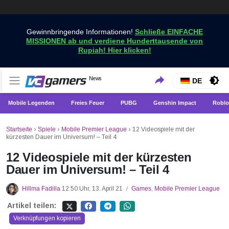
Gewinnbringende Informationen!
Schließe EINFACHE
MISSIONEN ab und verdiene Hunderttausende von
Rupiah! Hier klicken!
Holen Sie sich die neuesten Spielnachrichten nur bei
News
VCGamers-Neuigkeiten
DE
VCGamers
Mobile Legenden
Freies Feuer
PUBG
Genshin Impact
Roblo
Startseite
›
Spiele
›
Mobile Premier League
›
12 Videospiele mit der
kürzesten Dauer im Universum! – Teil 4
12 Videospiele mit der kürzesten
Dauer im Universum! – Teil 4
Hillma Fadilla
12:50 Uhr, 13. April 21
Games
,
Mobile Premier League
/
Artikel teilen:
Verknüpfungen kopieren