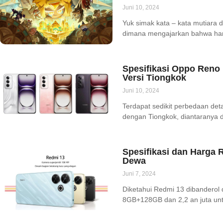
Juni 10, 2024
Yuk simak kata – kata mutiara 
dimana mengajarkan bahwa hart
Spesifikasi Oppo Reno
Versi Tiongkok
Juni 10, 2024
Terdapat sedikit perbedaan deta
dengan Tiongkok, diantaranya
Spesifikasi dan Harga
Dewa
Juni 7, 2024
Diketahui Redmi 13 dibanderol 
8GB+128GB dan 2,2 an juta un