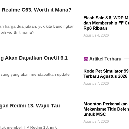
 Realme C63, Worth it Mana?
Flash Sale 8.8, WDP M
dan Membership FF 
i harga dua jutaan, yuk kita bandingkan
Rp8 Ribuan
bih worth it mana?
Agustus 4, 2026
g Akan Dapatkan OneUI 6.1
Artikel Terbaru
Kode Pet Simulator 99
amsung yang akan mendapatkan update
Terbaru Agustus 2026
Agustus 7, 2026
Moonton Perkenalkan
gan Redmi 13, Wajib Tau
Mekanisme Title Defen
untuk MSC
Agustus 7, 2026
k membeli HP Redmi 13, ini 6