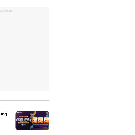
isements
ung