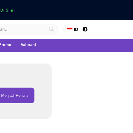
i Sini!
ID
Promo
Valorant
Menjadi Penulis