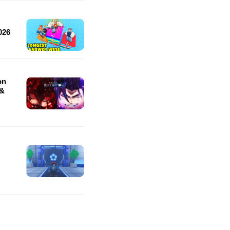
026
on
 &