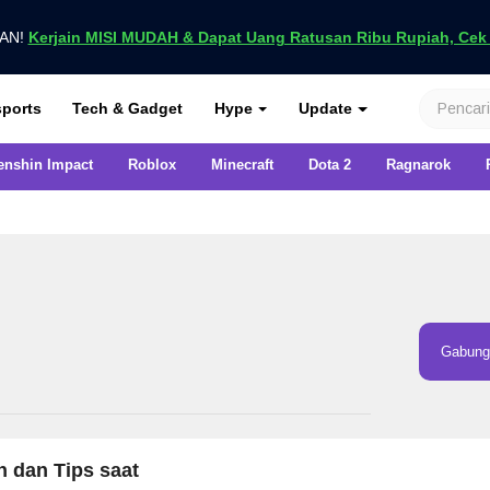
UAN!
Kerjain MISI MUDAH & Dapat Uang Ratusan Ribu Rupiah, Cek D
nya di VCGamers
ports
Tech & Gadget
Hype
Update
enshin Impact
Roblox
Minecraft
Dota 2
Ragnarok
Gabung 
h dan Tips saat