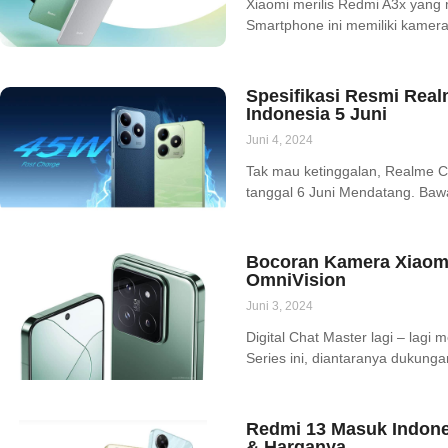
Xiaomi merilis Redmi A3x yang
Smartphone ini memiliki kamera
Spesifikasi Resmi Real
Indonesia 5 Juni
Juni 4, 2024
Tak mau ketinggalan, Realme C
tanggal 6 Juni Mendatang. Ba
Bocoran Kamera Xiaomi
OmniVision
Juni 3, 2024
Digital Chat Master lagi – lagi
Series ini, diantaranya dukun
Redmi 13 Masuk Indones
& Harganya