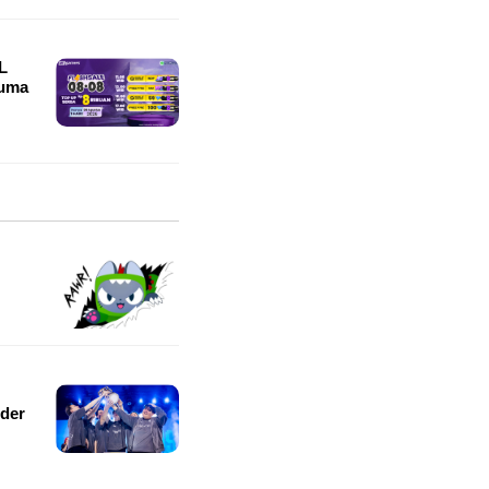
L
Cuma
der