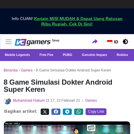
Info CUAN!
Kerjain MISI MUDAH & Dapat Uang Ratusan
Ribu Rupiah, Cek Di Sini!
Dapatkan Berita Games Terbaru Hanya di VCGamers
News
VCGamers News
ID
Mobile Legends
Free Fire
PUBG
Genshin Impact
Roblox
Beranda
›
Games
›
8 Game Simulasi Dokter Android Super Keren
8 Game Simulasi Dokter Android
Super Keren
Muhammad Hakum
11:17, 22 Februari 21
Games
/
Bagikan artikel:
Copy Link