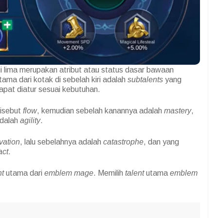
i lima merupakan atribut atau status dasar bawaan
ama dari kotak di sebelah kiri adalah
subtalents
yang
apat diatur sesuai kebutuhan.
disebut
flow
, kemudian sebelah kanannya adalah
mastery
,
adalah
agility
.
vation
, lalu sebelahnya adalah
catastrophe
, dan yang
act
.
nt
utama dari
emblem mage
. Memilih
talent
utama
emblem