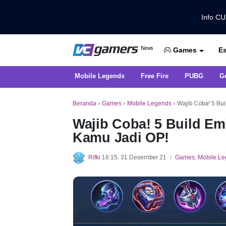
Info C
Dapatkan Berita Games Terbaru Ha
News
Es
VCGamers News
Games
Mobile Legends
Free Fire
PUBG
G
Beranda
›
Games
›
Mobile Legends
›
Wajib Coba! 5 Bu
Wajib Coba! 5 Build E
Kamu Jadi OP!
Rifki
16:15, 31 Desember 21
Games
,
Mobile L
/