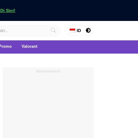
i Sini!
ID
Promo
Valorant
Advertisements