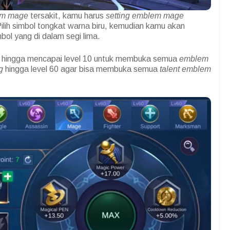
em mage
tersakit, kamu harus
setting
emblem mage
Pilih simbol tongkat warna biru, kemudian kamu akan
mbol yang di dalam segi lima.
hingga mencapai level 10 untuk membuka semua
emblem
g
hingga level 60 agar bisa membuka semua
talent
emblem