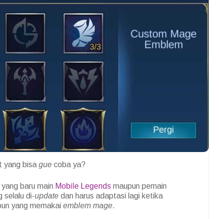
t yang bisa
gue
coba ya?
a yang baru main
Mobile Legends
maupun pemain
selalu di-
update
dan harus adaptasi lagi ketika
pun yang memakai
emblem mage
.