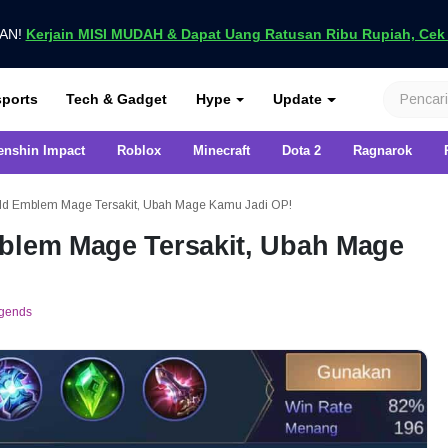
UAN!
Kerjain MISI MUDAH & Dapat Uang Ratusan Ribu Rupiah, Cek D
nya di VCGamers
ports
Tech & Gadget
Hype
Update
enshin Impact
Roblox
Minecraft
Dota 2
Ragnarok
ild Emblem Mage Tersakit, Ubah Mage Kamu Jadi OP!
mblem Mage Tersakit, Ubah Mage
egends