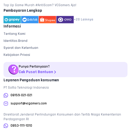
Top Up Game Murah #AntiScam? VCGamers Aja!
Pembayaran Lengkap
+20
Lainnya
Informasi
Tentang Kami
Identitas Brand
Syarat dan Ketentuan
Kebijakan Privasi
Punya Pertanyaan?
Cek Pusat Bantuan
Layanan Pengaduan konsumen
PT Sotta Teknologi Indonesia
08159-021-021
support@vcgamers.com
Direktorat Jenderal Perlindungan Konsumen dan Tertib Niaga Kementerian
Perdagangan RI
0853-1111-1010