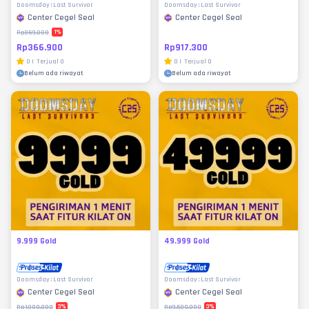
Doomsday : Last Survivor
Doomsday : Last Survivor
Center Cegel Seal
Center Cegel Seal
1
%
Rp369.000
Rp366.900
Rp917.300
0
|
Terjual
0
0
|
Terjual
0
Belum ada riwayat
Belum ada riwayat
9.999 Gold
49.999 Gold
Doomsday : Last Survivor
Doomsday : Last Survivor
Center Cegel Seal
Center Cegel Seal
3
%
3
%
Rp1.900.000
Rp9.500.000