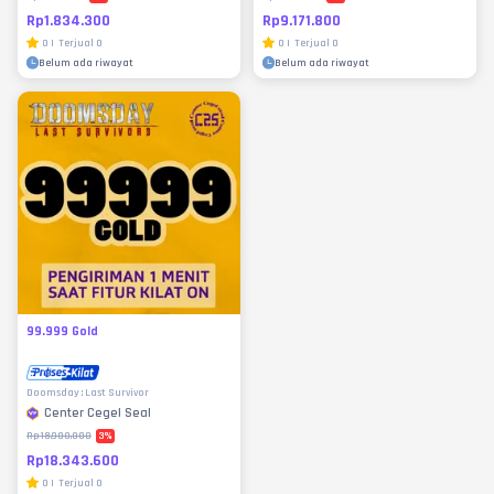
Rp1.834.300
Rp9.171.800
0
|
Terjual
0
0
|
Terjual
0
Belum ada riwayat
Belum ada riwayat
99.999 Gold
Doomsday : Last Survivor
Center Cegel Seal
3
%
Rp18.900.000
Rp18.343.600
0
|
Terjual
0