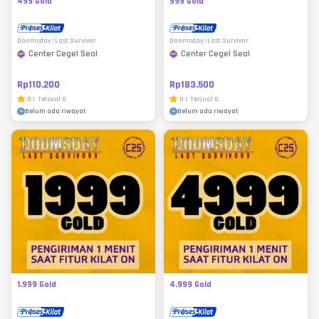
499 Gold
999 Gold
Doomsday : Last Survivor
Doomsday : Last Survivor
Center Cegel Seal
Center Cegel Seal
Rp110.200
Rp183.500
0
|
Terjual
0
0
|
Terjual
0
Belum ada riwayat
Belum ada riwayat
1.999 Gold
4.999 Gold