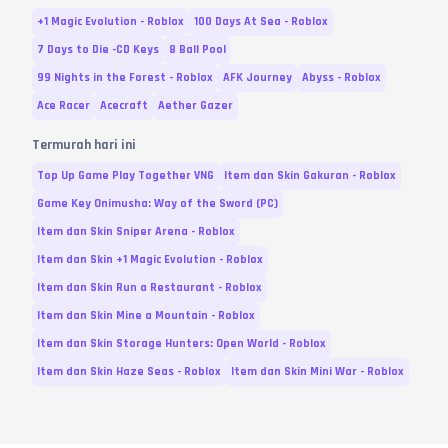
+1 Magic Evolution - Roblox
100 Days At Sea - Roblox
7 Days to Die -CD Keys
8 Ball Pool
99 Nights in the Forest - Roblox
AFK Journey
Abyss - Roblox
Ace Racer
Acecraft
Aether Gazer
Termurah hari ini
Top Up Game Play Together VNG
Item dan Skin Gakuran - Roblox
Game Key Onimusha: Way of the Sword (PC)
Item dan Skin Sniper Arena - Roblox
Item dan Skin +1 Magic Evolution - Roblox
Item dan Skin Run a Restaurant - Roblox
Item dan Skin Mine a Mountain - Roblox
Item dan Skin Storage Hunters: Open World - Roblox
Item dan Skin Haze Seas - Roblox
Item dan Skin Mini War - Roblox