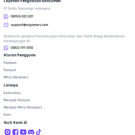
Layanan Pengaduan konsumen
PT Sotta Teknologi Indonesia
08159-021-021
support@vcgamers.com
Direktorat Jenderal Perlindungan Konsumen dan Tertib Niaga Kementerian
Perdagangan RI
0853-1111-1010
Aturan Pengguna
Pembeli
Penjual
Mitra (Reseller)
Lainnya
Komunitas
Menjadi Penjual
Menjadi Mitra (Reseller)
Karir
Ikuti Kami di