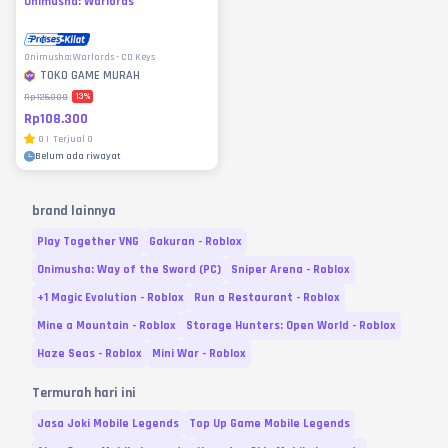
Onimusha: Warlords
Onimusha: Warlords - CD Keys
TOKO GAME MURAH
13
%
Rp125.000
Rp108.300
0
|
Terjual
0
Belum ada riwayat
brand lainnya
Play Together VNG
Gakuran - Roblox
Onimusha: Way of the Sword (PC)
Sniper Arena - Roblox
+1 Magic Evolution - Roblox
Run a Restaurant - Roblox
Mine a Mountain - Roblox
Storage Hunters: Open World - Roblox
Haze Seas - Roblox
Mini War - Roblox
Termurah hari ini
Jasa Joki Mobile Legends
Top Up Game Mobile Legends