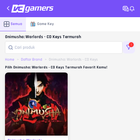
Semua
Game Key
Onimusha: Warlords - CD Keys Termurah
1
Home
Daftar Brand
Onimusha: Warlords - CD Keys
Pilih Onimusha: Warlords - CD Keys Termurah Favorit Kamu!