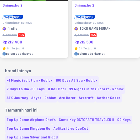
Onimusha 2
Onimusha 2
Onimusha 2 - CD Keys
Onimusha 2 - CD Keys
firefly
TOKO GAME MURAH
15
%
15
%
Rp250.000
Rp250.000
Rp212.400
Rp212.500
0
|
Terjual
0
0
|
Terjual
0
Belum ada riwayat
Belum ada riwayat
brand lainnya
+1 Magic Evolution - Roblox
100 Days At Sea - Roblox
7 Days to Die -CD Keys
8 Ball Pool
99 Nights in the Forest - Roblox
AFK Journey
Abyss - Roblox
Ace Racer
Acecraft
Aether Gazer
Termurah hari ini
Top Up Game Airplane Chefs
Game Key OCTOPATH TRAVELER II - CD Keys
Top Up Game Kingdom Go
Aplikasi Live CapCut
Top Up Game Silver and Blood