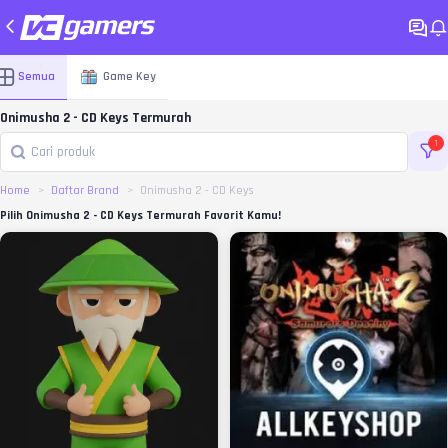
Semua
Game Key
Onimusha 2 - CD Keys Termurah
1
Home
Daftar Brand
Onimusha 2 - CD Keys
Pilih Onimusha 2 - CD Keys Termurah Favorit Kamu!