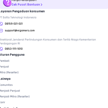
Punya Pertanyaan?
Cek Pusat Bantuan
Layanan Pengaduan konsumen
PT Sotta Teknologi Indonesia
08159-021-021
support@vcgamers.com
Direktorat Jenderal Perlindungan Konsumen dan Tertib Niaga Kementerian
Perdagangan RI
0853-1111-1010
Aturan Pengguna
Pembeli
Penjual
Mitra (Reseller)
Lainnya
Komunitas
Menjadi Penjual
Menjadi Mitra (Reseller)
Karir