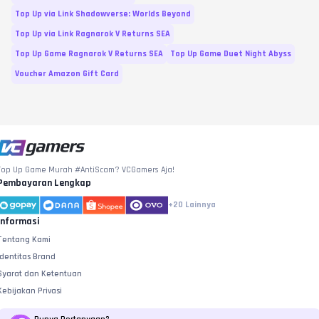
Top Up via Link Shadowverse: Worlds Beyond
Top Up via Link Ragnarok V Returns SEA
Top Up Game Ragnarok V Returns SEA
Top Up Game Duet Night Abyss
Voucher Amazon Gift Card
Top Up Game Murah #AntiScam? VCGamers Aja!
Pembayaran Lengkap
+20
Lainnya
Informasi
Tentang Kami
Identitas Brand
Syarat dan Ketentuan
Kebijakan Privasi