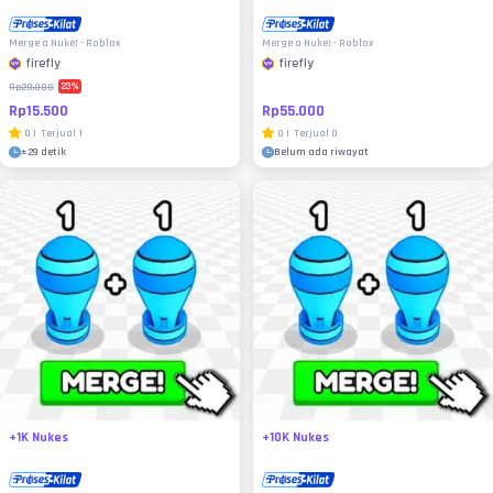
Merge a Nuke! - Roblox
Merge a Nuke! - Roblox
firefly
firefly
23
%
Rp20.000
Rp15.500
Rp55.000
0
|
Terjual
1
0
|
Terjual
0
±
29 detik
Belum ada riwayat
+1K Nukes
+10K Nukes