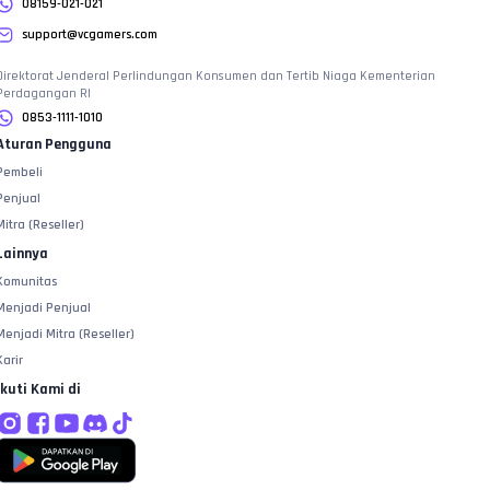
08159-021-021
support@vcgamers.com
Direktorat Jenderal Perlindungan Konsumen dan Tertib Niaga Kementerian
Perdagangan RI
0853-1111-1010
Aturan Pengguna
Pembeli
Penjual
Mitra (Reseller)
Lainnya
Komunitas
Menjadi Penjual
Menjadi Mitra (Reseller)
Karir
Ikuti Kami di