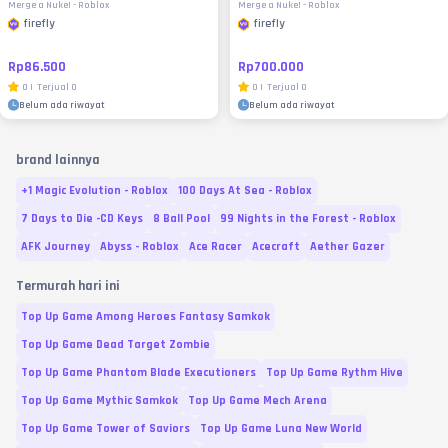
Merge a Nuke! - Roblox
Merge a Nuke! - Roblox
firefly
firefly
Rp86.500
Rp700.000
0
|
Terjual
0
0
|
Terjual
0
Belum ada riwayat
Belum ada riwayat
brand lainnya
+1 Magic Evolution - Roblox
100 Days At Sea - Roblox
7 Days to Die -CD Keys
8 Ball Pool
99 Nights in the Forest - Roblox
AFK Journey
Abyss - Roblox
Ace Racer
Acecraft
Aether Gazer
Termurah hari ini
Top Up Game Among Heroes Fantasy Samkok
Top Up Game Dead Target Zombie
Top Up Game Phantom Blade Executioners
Top Up Game Rythm Hive
Top Up Game Mythic Samkok
Top Up Game Mech Arena
Top Up Game Tower of Saviors
Top Up Game Luna New World