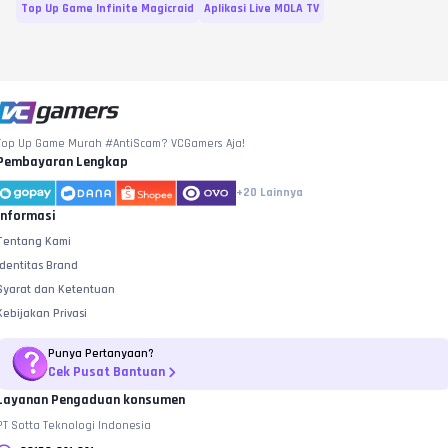
Top Up Game Infinite Magicraid
Aplikasi Live MOLA TV
Top Up Game Murah #AntiScam? VCGamers Aja!
Pembayaran Lengkap
+20
Lainnya
Informasi
Tentang Kami
Identitas Brand
Syarat dan Ketentuan
Kebijakan Privasi
Punya Pertanyaan?
Cek Pusat Bantuan
Layanan Pengaduan konsumen
PT Sotta Teknologi Indonesia