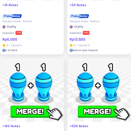
+10 Nukes
+50 Nukes
Merge a Nuke! - Roblox
Merge a Nuke! - Roblox
firefly
firefly
70
%
38
%
Rp20.000
Rp20.000
Rp6.000
Rp12.500
0
|
Terjual
1
0
|
Terjual
0
±
12 detik
Belum ada riwayat
+100 Nukes
+500 Nukes