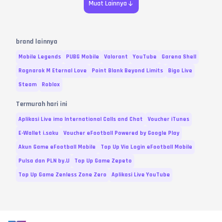
Muat Lainnya
brand lainnya
Mobile Legends
PUBG Mobile
Valorant
YouTube
Garena Shell
Ragnarok M Eternal Love
Point Blank Beyond Limits
Bigo Live
Steam
Roblox
Termurah hari ini
Aplikasi Live imo International Calls and Chat
Voucher iTunes
E-Wallet i.saku
Voucher eFootball Powered by Google Play
Akun Game eFootball Mobile
Top Up Via Login eFootball Mobile
Pulsa dan PLN by.U
Top Up Game Zepeto
Top Up Game Zenless Zone Zero
Aplikasi Live YouTube