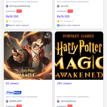
Harry Potter: Magic Awakened
Harry Potter: Magic Awakened
Donquixoteshop
xoccid
20
%
20
%
Rp20.000
Rp20.000
Rp16.100
Rp16.100
0
|
Terjual
0
0
|
Terjual
0
Belum ada riwayat
Belum ada riwayat
60 Jewels
300 Jewels
Harry Potter: Magic Awakened
Harry Potter: Magic Awakened
BANGJEFF
sancaystore
18
%
21
%
Rp20.000
Rp95.000