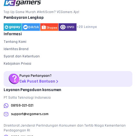
Top Up Game Murah #AntiScam? VCGamers Aja!
Pembayaran Lengkap
+20
Lainnya
Informasi
Tentang Kami
Identitas Brand
Syarat dan Ketentuan
Kebijakan Privasi
Punya Pertanyaan?
Cek Pusat Bantuan
Layanan Pengaduan konsumen
PT Sotta Teknologi Indonesia
08159-021-021
support@vcgamers.com
Direktorat Jenderal Perlindungan Konsumen dan Tertib Niaga Kementerian
Perdagangan RI