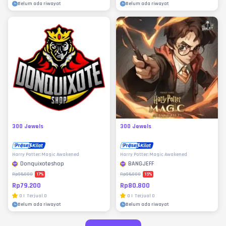
Belum ada riwayat
Belum ada riwayat
300 Jewels
300 Jewels
Harry Potter: Magic Awakened
Harry Potter: Magic Awakened
Donquixoteshop
BANGJEFF
17
%
15
%
Rp95.000
Rp95.000
Rp79.200
Rp80.800
0
|
Terjual
0
0
|
Terjual
0
Belum ada riwayat
Belum ada riwayat