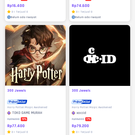
Rp16.400
Rp74.600
0
|
Terjual
0
0
|
Terjual
0
Belum ada riwayat
Belum ada riwayat
300 Jewels
300 Jewels
Harry Potter: Magic Awakened
Harry Potter: Magic Awakened
TOKO GAME MURAH
xoccid
19
%
17
%
Rp95.000
Rp95.000
Rp77.400
Rp79.200
0
|
Terjual
0
0
|
Terjual
0