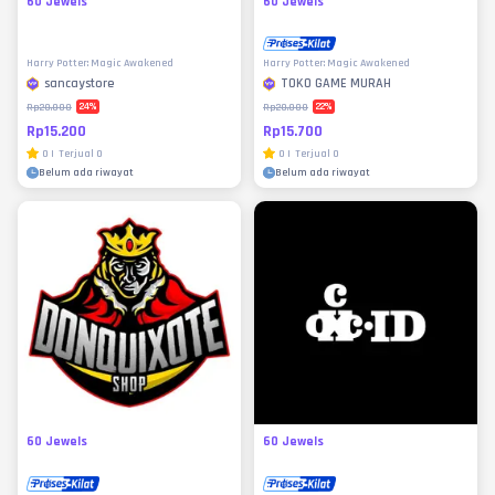
60 Jewels
60 Jewels
Harry Potter: Magic Awakened
Harry Potter: Magic Awakened
sancaystore
TOKO GAME MURAH
24
%
22
%
Rp20.000
Rp20.000
Rp15.200
Rp15.700
0
|
Terjual
0
0
|
Terjual
0
Belum ada riwayat
Belum ada riwayat
60 Jewels
60 Jewels