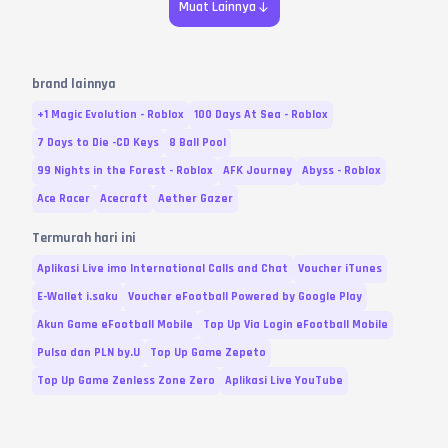
Muat Lainnya
brand lainnya
+1 Magic Evolution - Roblox
100 Days At Sea - Roblox
7 Days to Die -CD Keys
8 Ball Pool
99 Nights in the Forest - Roblox
AFK Journey
Abyss - Roblox
Ace Racer
Acecraft
Aether Gazer
Termurah hari ini
Aplikasi Live imo International Calls and Chat
Voucher iTunes
E-Wallet i.saku
Voucher eFootball Powered by Google Play
Akun Game eFootball Mobile
Top Up Via Login eFootball Mobile
Pulsa dan PLN by.U
Top Up Game Zepeto
Top Up Game Zenless Zone Zero
Aplikasi Live YouTube