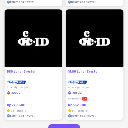
Belum ada riwayat
Belum ada riwayat
980 Lunar Crystal
19.80 Lunar Crystal
Duet Night Abyss
Duet Night Abyss
xoccid
xoccid
3
%
Rp567.000
Rp279.600
Rp552.800
0
|
Terjual
0
0
|
Terjual
0
Belum ada riwayat
Belum ada riwayat