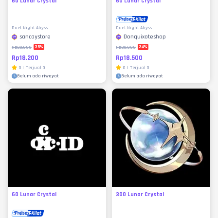
60 Lunar Crystal
60 Lunar Crystal
Duet Night Abyss
Duet Night Abyss
sancaystore
Donquixoteshop
35
%
34
%
Rp28.000
Rp28.000
Rp18.200
Rp18.500
0
|
Terjual
0
0
|
Terjual
0
Belum ada riwayat
Belum ada riwayat
60 Lunar Crystal
300 Lunar Crystal