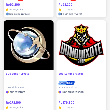
Rp92.200
Rp92.200
0
|
Terjual
0
0
|
Terjual
0
Belum ada riwayat
Belum ada riwayat
980 Lunar Crystal
980 Lunar Crystal
Duet Night Abyss
Duet Night Abyss
sancaystore
Donquixoteshop
Rp272.100
Rp279.600
0
|
Terjual
0
0
|
Terjual
0