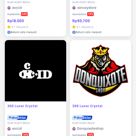
Duet Night Abyss
Duet Night Abyss
xoccid
sancaystore
34
%
18
%
Rp28.000
Rp110.000
Rp18.500
Rp90.700
0
|
Terjual
0
0
|
Terjual
0
Belum ada riwayat
Belum ada riwayat
300 Lunar Crystal
300 Lunar Crystal
Duet Night Abyss
Duet Night Abyss
xoccid
Donquixoteshop
16
%
16
%
Rp110.000
Rp110.000