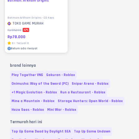
Batman: Arkham Origins
Batman: Arkham Origins - CD Keys
TOKO GAME MURAH
42
%
Rp135.000
Rp78.000
0
|
Terjual
0
Belum ada riwayat
brand lainnya
Play Together VNG
Gakuran - Roblox
Onimusha: Way of the Sword (PC)
Sniper Arena - Roblox
+1 Magic Evolution - Roblox
Run a Restaurant - Roblox
Mine a Mountain - Roblox
Storage Hunters: Open World - Roblox
Haze Seas - Roblox
Mini War - Roblox
Termurah hari ini
Top Up Game Dead by Daylight SEA
Top Up Game Undawn