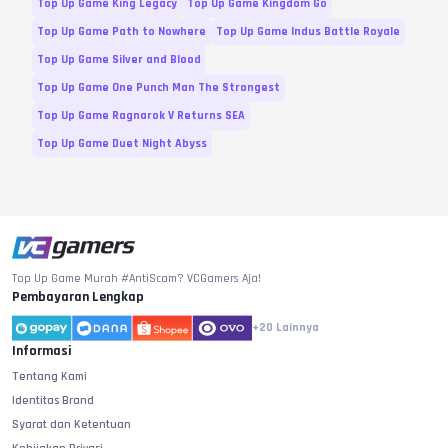
Top Up Game King Legacy
Top Up Game Kingdom Go
Top Up Game Path to Nowhere
Top Up Game Indus Battle Royale
Top Up Game Silver and Blood
Top Up Game One Punch Man The Strongest
Top Up Game Ragnarok V Returns SEA
Top Up Game Duet Night Abyss
Top Up Game Murah #AntiScam? VCGamers Aja!
Pembayaran Lengkap
+20
Lainnya
Informasi
Tentang Kami
Identitas Brand
Syarat dan Ketentuan