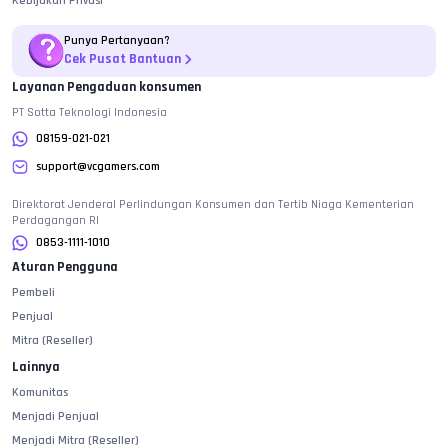
Kebijakan Privasi
Punya Pertanyaan?
Cek Pusat Bantuan
Layanan Pengaduan konsumen
PT Sotta Teknologi Indonesia
08159-021-021
support@vcgamers.com
Direktorat Jenderal Perlindungan Konsumen dan Tertib Niaga Kementerian
Perdagangan RI
0853-1111-1010
Aturan Pengguna
Pembeli
Penjual
Mitra (Reseller)
Lainnya
Komunitas
Menjadi Penjual
Menjadi Mitra (Reseller)