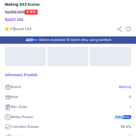
WeSing
933 Kcoins
Rp
250.000
9.16
%
Rp
227.100
5
Terjual
244
Dikirim maksimal 10 menit atau uang kembali
Informasi Produk
Brand
WeSing
Stok
0
Min. Order
1
Waktu Proses
Transaksi Sukses
98.4
%