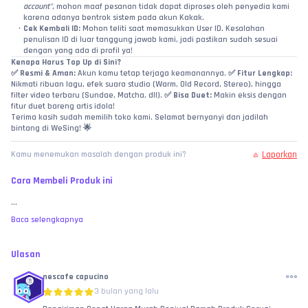
account"
, mohon maaf pesanan tidak dapat diproses oleh penyedia kami 
karena adanya bentrok sistem pada akun Kakak.
Cek Kembali ID:
 Mohon teliti saat memasukkan User ID. Kesalahan 
penulisan ID di luar tanggung jawab kami, jadi pastikan sudah sesuai 
dengan yang ada di profil ya!
Kenapa Harus Top Up di Sini?
✅ 
Resmi & Aman:
 Akun kamu tetap terjaga keamanannya. ✅ 
Fitur Lengkap:
Nikmati ribuan lagu, efek suara studio (Warm, Old Record, Stereo), hingga 
filter video terbaru (Sundae, Matcha, dll). ✅ 
Bisa Duet:
 Makin eksis dengan 
fitur duet bareng artis idola!
Terima kasih sudah memilih toko kami. Selamat bernyanyi dan jadilah 
bintang di WeSing! 🌟
Laporkan
Kamu menemukan masalah dengan produk ini?
Cara Membeli Produk ini
...
Baca selengkapnya
Ulasan
nescafe capucino
3 bulan yang lalu