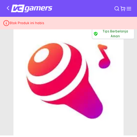
Home
Aplikasi Live WeSing
933 Kcoins
Stok Produk ini habis
Tips Berbelanja
Aman