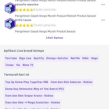
Pengiriman Cepat Harga Murah Penjual Ramah Produk Sesuai
nescafe capucino
4 bulan yang lalu
Pengiriman Cepat Harga Murah Penjual Ramah Produk Sesuai
Arifin Levan
7 bulan yang lalu
Pengiriman Cepat Harga Murah Produk Sesuai
Lihat Semua
Aplikasi Live brand lainnya
YouTube
Bigo Live
Spotify
Disney+ Hotstar
Netflix
Vidio
Hago
Tinder
Viu
Nimo TV
Termurah hari ini
Top Up Game Play Together VNG
Item dan Skin Gakuran - Roblox
Game Key Onimusha: Way of the Sword (PC)
Item dan Skin Sniper Arena - Roblox
Item dan Skin +1 Magic Evolution - Roblox