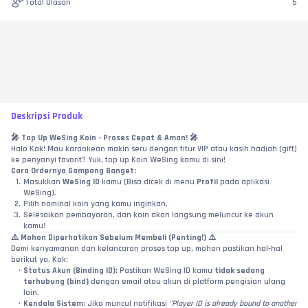
Total Ulasan
5
Deskripsi Produk
🎤 
Top Up WeSing Koin - Proses Cepat & Aman!
 🎤
Halo Kak! Mau karaokean makin seru dengan fitur VIP atau kasih hadiah (gift) 
ke penyanyi favorit? Yuk, top up Koin WeSing kamu di sini!
Cara Ordernya Gampang Banget:
Masukkan 
WeSing ID
 kamu (Bisa dicek di menu 
Profil
 pada aplikasi 
WeSing).
Pilih nominal koin yang kamu inginkan.
Selesaikan pembayaran, dan koin akan langsung meluncur ke akun 
kamu!
⚠️ 
Mohon Diperhatikan Sebelum Membeli (Penting!)
 ⚠️
Demi kenyamanan dan kelancaran proses top up, mohon pastikan hal-hal 
berikut ya, Kak:
Status Akun (Binding ID):
 Pastikan WeSing ID kamu 
tidak sedang 
terhubung (bind)
 dengan email atau akun di platform pengisian ulang 
lain.
Kendala Sistem:
 Jika muncul notifikasi 
"Player ID is already bound to another 