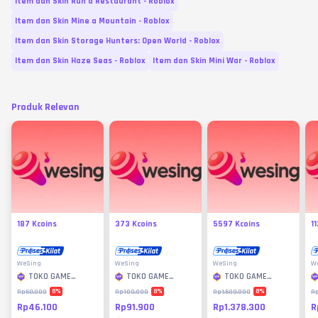
Item dan Skin Run a Restaurant - Roblox
Item dan Skin Mine a Mountain - Roblox
Item dan Skin Storage Hunters: Open World - Roblox
Item dan Skin Haze Seas - Roblox
Item dan Skin Mini War - Roblox
Produk Relevan
187 Kcoins
373 Kcoins
5597 Kcoins
1
WeSing
WeSing
WeSing
W
TOKO GAME
TOKO GAME
TOKO GAME
MURAH
MURAH
MURAH
8
%
8
%
8
%
Rp50.000
Rp100.000
Rp1.500.000
R
Rp46.100
Rp91.900
Rp1.378.300
R