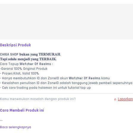
Deskripsi Produk
CHIGA SHOP
 𝐛𝐮𝐤𝐚𝐧 𝐲𝐚𝐧𝐠 𝐓𝐄𝐑𝐌𝐔𝐑𝐀𝐇.
𝐓𝐚𝐩𝐢 𝐬𝐞𝐥𝐚𝐥𝐮 𝐦𝐞𝐧𝐣𝐚𝐝𝐢 𝐲𝐚𝐧𝐠 𝐓𝐄𝐑𝐁𝐀𝐈𝐊.
Cara Topup 
Watcher Of Realms
 :
-Garansi 100% Original Produk
- Proses Kilat, Valid 100%
- Hanya membutuhkan ID dan ZoneID akun 
Watcher Of Realms
 kamu
- Kesalahan penulisan ID dan ZoneID adalah tanggung jawab pembeli sepenuhnya
- Cek cara trading pada halaman ini untuk tutorial top up
Laporkan
Kamu menemukan masalah dengan produk ini?
Cara Membeli Produk ini
...
Baca selengkapnya