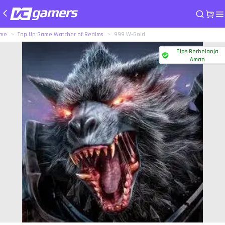
me
Top Up Game Watcher of Realms
999 W-Gold
Tips Berbelanja
Aman