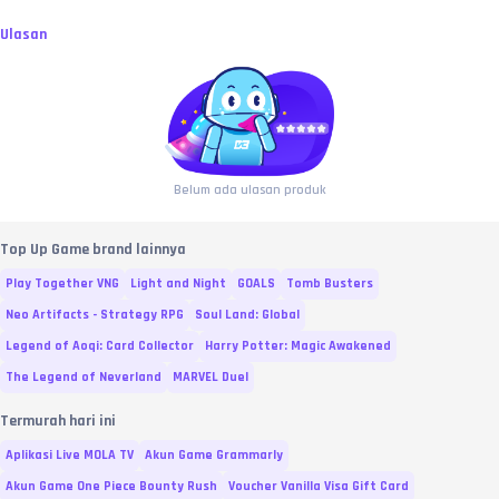
Ulasan
Belum ada ulasan produk
Top Up Game brand lainnya
Play Together VNG
Light and Night
GOALS
Tomb Busters
Neo Artifacts - Strategy RPG
Soul Land: Global
Legend of Aoqi: Card Collector
Harry Potter: Magic Awakened
The Legend of Neverland
MARVEL Duel
Termurah hari ini
Aplikasi Live MOLA TV
Akun Game Grammarly
Akun Game One Piece Bounty Rush
Voucher Vanilla Visa Gift Card