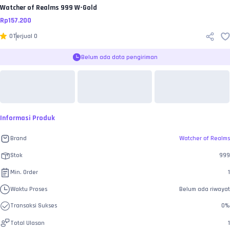
Watcher of Realms
999 W-Gold
Rp
157.200
0
Terjual
0
Belum ada data pengiriman
Informasi Produk
Brand
Watcher of Realms
Stok
999
Min. Order
1
Waktu Proses
Belum ada riwayat
Transaksi Sukses
0
%
Total Ulasan
1