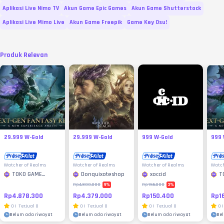
Aplikasi Live Nimo TV
Akun Game Epic Games
Akun Game Shutterstock
Aplikasi Live Mimo Live
Akun Game Freepik
Game Key Osu!
Produk Relevan
29.999 W-Gold
29.999 W-Gold
999 W-Gold
999 
Watcher of Realms
Watcher of Realms
Watcher of Realms
Watch
TOKO GAME
Donquixoteshop
xoccid
T
MURAH
M
9
%
3
%
Rp4.800.000
Rp155.000
Rp4.878.300
Rp4.379.000
Rp150.400
Rp1
0
|
Terjual
0
0
|
Terjual
0
0
|
Terjual
0
0
|
Belum ada riwayat
Belum ada riwayat
Belum ada riwayat
Be