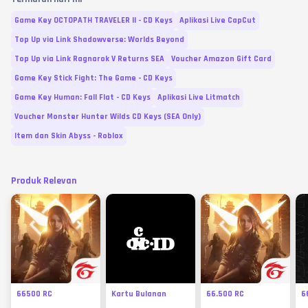
Game Key OCTOPATH TRAVELER II - CD Keys
Aplikasi Live CapCut
Top Up via Link Shadowverse: Worlds Beyond
Top Up via Link Ragnarok V Returns SEA
Voucher Amazon Gift Card
Game Key Stick Fight: The Game - CD Keys
Game Key Human: Fall Flat - CD Keys
Aplikasi Live Litmatch
Voucher Monster Hunter Wilds CD Keys (SEA Only)
Item dan Skin Abyss - Roblox
Produk Relevan
66500 RC
Kartu Bulanan
66.500 RC
6