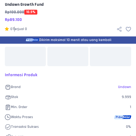
Undawn
Growth Fund
Rp
100.000
10.9
%
Rp
89.100
0
Terjual
0
Dikirim maksimal 10 menit atau uang kembali
Informasi Produk
Brand
Undawn
Stok
9.999
Min. Order
1
Waktu Proses
Transaksi Sukses
0
%