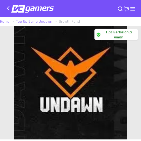
Home
Top Up Game Undawn
Growth Fund
Tips Berbelanja
Aman