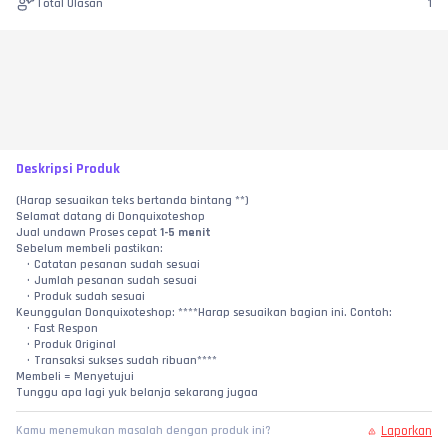
Total Ulasan
1
Deskripsi Produk
(Harap sesuaikan teks bertanda bintang **)
Selamat datang di Donquixoteshop
Jual undawn Proses cepat 
1-5 menit
Sebelum membeli pastikan:
Catatan pesanan sudah sesuai
Jumlah pesanan sudah sesuai
Produk sudah sesuai
Keunggulan Donquixoteshop: ****Harap sesuaikan bagian ini. Contoh:
Fast Respon
Produk Original
Transaksi sukses sudah ribuan****
Membeli = Menyetujui
Tunggu apa lagi yuk belanja sekarang jugaa
Laporkan
Kamu menemukan masalah dengan produk ini?