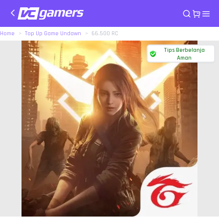
Home
Top Up Game Undawn
66.500 RC
Tips Berbelanja
Aman