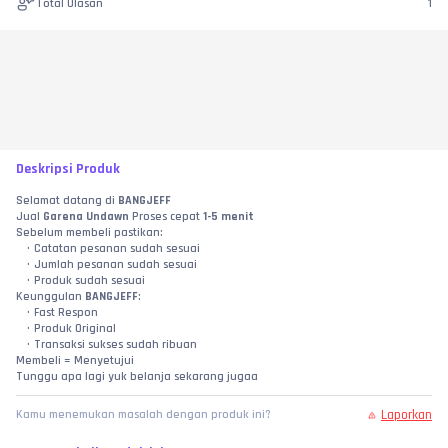
Total Ulasan
1
Deskripsi Produk
Selamat datang di 
BANGJEFF
Jual 
Garena Undawn
 Proses cepat 
1-5 menit
Sebelum membeli pastikan:
Catatan pesanan sudah sesuai
Jumlah pesanan sudah sesuai
Produk sudah sesuai
Keunggulan 
BANGJEFF
:
Fast Respon
Produk Original
Transaksi sukses sudah ribuan
Membeli = Menyetujui
Tunggu apa lagi yuk belanja sekarang jugaa
Laporkan
Kamu menemukan masalah dengan produk ini?