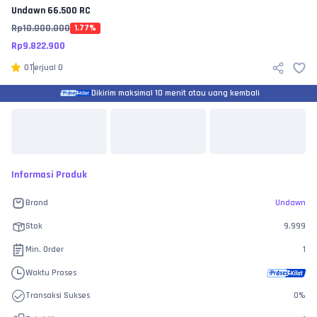
Undawn
66.500 RC
Rp
10.000.000
1.77
%
Rp
9.822.900
0
Terjual
0
Dikirim maksimal 10 menit atau uang kembali
Informasi Produk
Brand
Undawn
Stok
9.999
Min. Order
1
Waktu Proses
Transaksi Sukses
0
%