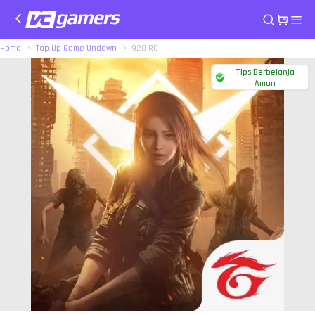
Home
Top Up Game Undawn
920 RC
Tips Berbelanja
Aman