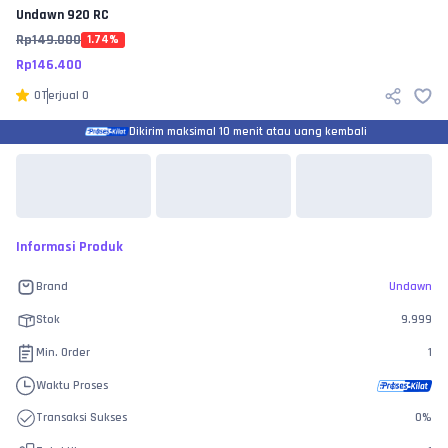
Undawn
920 RC
Rp
149.000
1.74
%
Rp
146.400
0
Terjual
0
Dikirim maksimal 10 menit atau uang kembali
Informasi Produk
Brand
Undawn
Stok
9.999
Min. Order
1
Waktu Proses
Transaksi Sukses
0
%