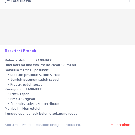
Total Ulasan
1
Deskripsi Produk
Selamat datang di 
BANGJEFF
Jual 
Garena Undawn
 Proses cepat 
1-5 menit
Sebelum membeli pastikan:
Catatan pesanan sudah sesuai
Jumlah pesanan sudah sesuai
Produk sudah sesuai
Keunggulan 
BANGJEFF
:
Fast Respon
Produk Original
Transaksi sukses sudah ribuan
Membeli = Menyetujui
Tunggu apa lagi yuk belanja sekarang jugaa
Laporkan
Kamu menemukan masalah dengan produk ini?