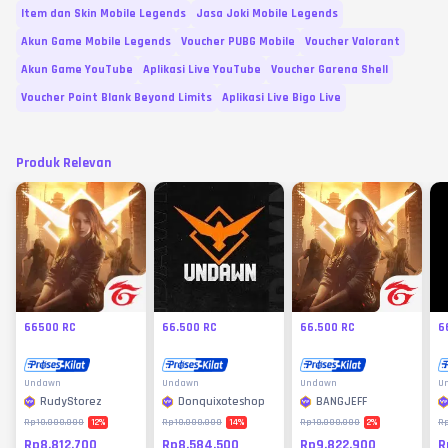
Item dan Skin Mobile Legends
Jasa Joki Mobile Legends
Akun Game Mobile Legends
Voucher PUBG Mobile
Voucher Valorant
Akun Game YouTube
Aplikasi Live YouTube
Voucher Garena Shell
Voucher Point Blank Beyond Limits
Aplikasi Live Bigo Live
Produk Relevan
66500 RC
66.500 RC
66.500 RC
6
Undawn
Undawn
Undawn
U
RudyStorez
Donquixoteshop
BANGJEFF
12
%
14
%
2
%
Rp10.000.000
Rp10.000.000
Rp10.000.000
Rp
Rp8.812.700
Rp8.584.500
Rp9.822.900
R