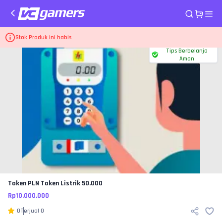
Home
Pulsa dan PLN Token PLN
Token Listrik 50.000
Stok Produk ini habis
Tips Berbelanja
Aman
Token PLN
Token Listrik 50.000
Rp
10.000.000
0
Terjual
0