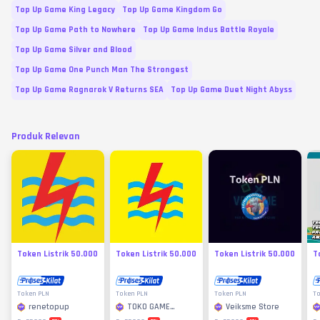
Top Up Game King Legacy
Top Up Game Kingdom Go
Top Up Game Path to Nowhere
Top Up Game Indus Battle Royale
Top Up Game Silver and Blood
Top Up Game One Punch Man The Strongest
Top Up Game Ragnarok V Returns SEA
Top Up Game Duet Night Abyss
Produk Relevan
Token Listrik 50.000
Token Listrik 50.000
Token Listrik 50.000
T
Token PLN
Token PLN
Token PLN
To
renetopup
TOKO GAME
Veiksme Store
MURAH