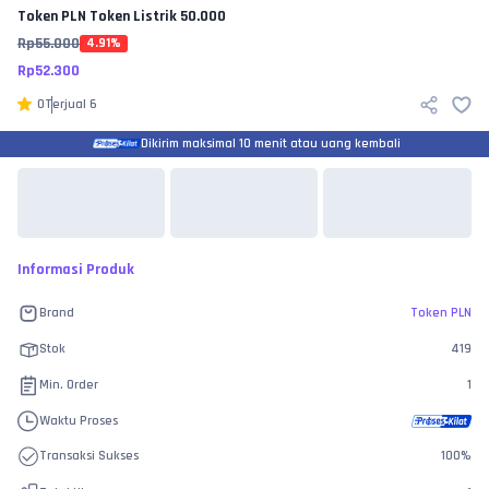
Token PLN
Token Listrik 50.000
Rp
55.000
4.91
%
Rp
52.300
0
Terjual
6
Dikirim maksimal 10 menit atau uang kembali
Informasi Produk
Brand
Token PLN
Stok
419
Min. Order
1
Waktu Proses
Transaksi Sukses
100
%