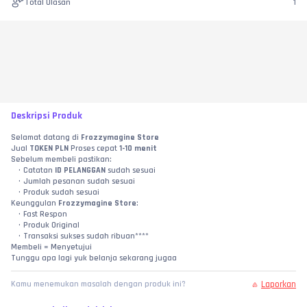
Total Ulasan
1
Deskripsi Produk
Selamat datang di 
Frozzymagine Store
Jual 
TOKEN PLN
 Proses cepat 
1-10 menit
Sebelum membeli pastikan:
Catatan 
ID PELANGGAN
 sudah sesuai
Jumlah pesanan sudah sesuai
Produk sudah sesuai
Keunggulan 
Frozzymagine Store
:
Fast Respon
Produk Original
Transaksi sukses sudah ribuan****
Membeli = Menyetujui
Tunggu apa lagi yuk belanja sekarang jugaa
Laporkan
Kamu menemukan masalah dengan produk ini?