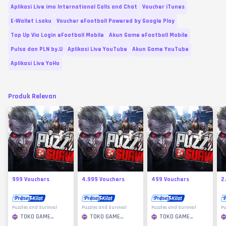
Aplikasi Live imo International Calls and Chat
Voucher iTunes
E-Wallet i.saku
Voucher eFootball Powered by Google Play
Top Up Via Login eFootball Mobile
Akun Game eFootball Mobile
Pulsa dan PLN by.U
Aplikasi Live YouTube
Akun Game YouTube
Aplikasi Live YoHo
Produk Relevan
999 Vouchers
4.999 Vouchers
499 Vouchers
2
Puzzles and Survival
Puzzles and Survival
Puzzles and Survival
Pu
TOKO GAME
TOKO GAME
TOKO GAME
MURAH
MURAH
MURAH