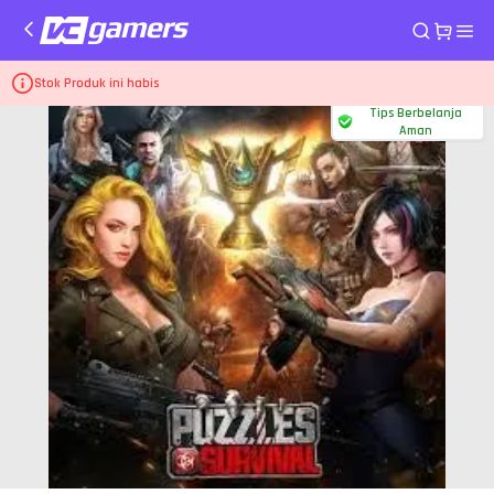
Home
Top Up Game Puzzles and Survival
99 Vouchers
Stok Produk ini habis
Tips Berbelanja
Aman