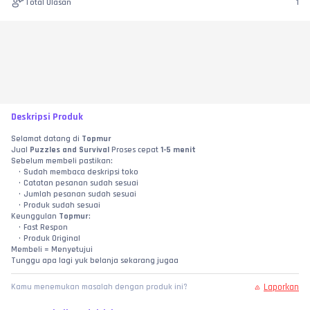
Total Ulasan
1
Deskripsi Produk
Selamat datang di 
Topmur
Jual 
Puzzles and Survival
 Proses cepat 
1-5 menit
Sebelum membeli pastikan:
Sudah membaca deskripsi toko
Catatan pesanan sudah sesuai
Jumlah pesanan sudah sesuai
Produk sudah sesuai
Keunggulan 
Topmur
:
Fast Respon
Produk Original
Membeli = Menyetujui
Tunggu apa lagi yuk belanja sekarang jugaa
Laporkan
Kamu menemukan masalah dengan produk ini?