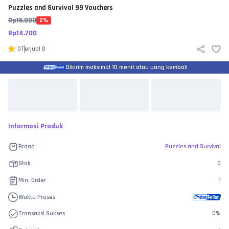
Puzzles and Survival
99 Vouchers
Rp
15.000
2
%
Rp
14.700
0
Terjual
0
Dikirim maksimal 10 menit atau uang kembali
Informasi Produk
Brand
Puzzles and Survival
Stok
0
Min. Order
1
Waktu Proses
Transaksi Sukses
0
%