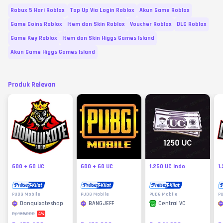
Robux 5 Hari Roblox
Top Up Via Login Roblox
Akun Game Roblox
Game Coins Roblox
Item dan Skin Roblox
Voucher Roblox
DLC Roblox
Game Key Roblox
Item dan Skin Higgs Games Island
Akun Game Higgs Games Island
Produk Relevan
600 + 60 UC
600 + 60 UC
1.250 UC Indo
1
PUBG Mobile
PUBG Mobile
PUBG Mobile
P
Donquixoteshop
BANGJEFF
Central VC
4
%
Rp165.000