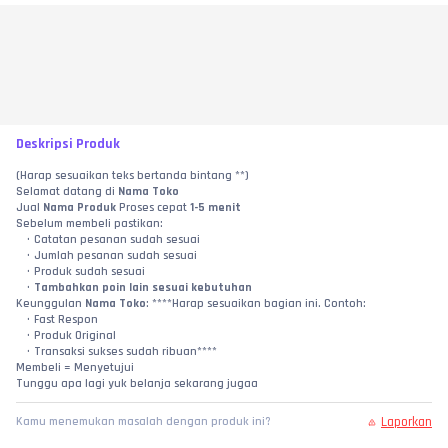
Deskripsi Produk
(Harap sesuaikan teks bertanda bintang **)
Selamat datang di 
Nama Toko
Jual 
Nama Produk
 Proses cepat 
1-5 menit
Sebelum membeli pastikan:
Catatan pesanan sudah sesuai
Jumlah pesanan sudah sesuai
Produk sudah sesuai
Tambahkan poin lain sesuai kebutuhan
Keunggulan 
Nama Toko
: ****Harap sesuaikan bagian ini. Contoh:
Fast Respon
Produk Original
Transaksi sukses sudah ribuan****
Membeli = Menyetujui
Tunggu apa lagi yuk belanja sekarang jugaa
Laporkan
Kamu menemukan masalah dengan produk ini?