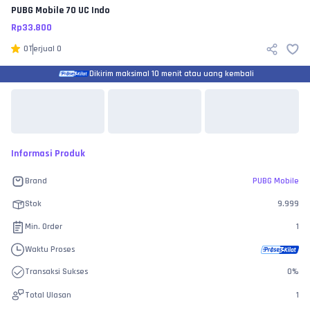
PUBG Mobile
70 UC Indo
Rp
33.800
0
Terjual
0
Dikirim maksimal 10 menit atau uang kembali
Informasi Produk
Brand
PUBG Mobile
Stok
9.999
Min. Order
1
Waktu Proses
Transaksi Sukses
0
%
Total Ulasan
1