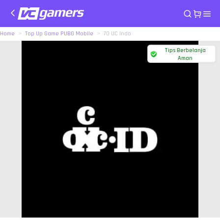
Home
Top Up Game PUBG Mobile
70 UC Indo
Tips Berbelanja
Aman