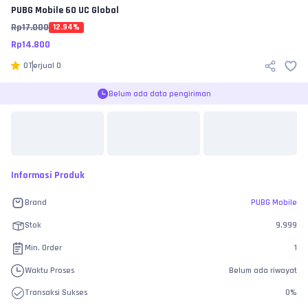
PUBG Mobile
60 UC Global
Rp
17.000
12.94
%
Rp
14.800
0
Terjual
0
Belum ada data pengiriman
Informasi Produk
Brand
PUBG Mobile
Stok
9.999
Min. Order
1
Waktu Proses
Belum ada riwayat
Transaksi Sukses
0
%