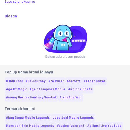
Baca selengkapnya
Ulasan
Belum ada ulasan produk
Top Up Game brand lainnya
8 Ball Pool
AFK Journey
Ace Racer
Acecraft
Aether Gazer
Age Of Magic
Age of Empires Mobile
Airplane Chefs
Among Heroes Fantasy Samkok
ArcheAge War
Termurah hari ini
Akun Game Mobile Legends
Jasa Joki Mobile Legends
Item dan Skin Mobile Legends
Voucher Valorant
Aplikasi Live YouTube