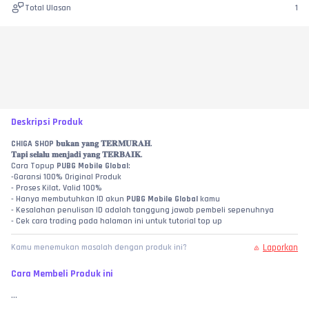
Total Ulasan
1
Deskripsi Produk
CHIGA SHOP
 𝐛𝐮𝐤𝐚𝐧 𝐲𝐚𝐧𝐠 𝐓𝐄𝐑𝐌𝐔𝐑𝐀𝐇.
𝐓𝐚𝐩𝐢 𝐬𝐞𝐥𝐚𝐥𝐮 𝐦𝐞𝐧𝐣𝐚𝐝𝐢 𝐲𝐚𝐧𝐠 𝐓𝐄𝐑𝐁𝐀𝐈𝐊.
Cara Topup 
PUBG Mobile Global
:
-Garansi 100% Original Produk
- Proses Kilat, Valid 100%
- Hanya membutuhkan ID akun 
PUBG Mobile Global
 kamu
- Kesalahan penulisan ID adalah tanggung jawab pembeli sepenuhnya
- Cek cara trading pada halaman ini untuk tutorial top up
Laporkan
Kamu menemukan masalah dengan produk ini?
Cara Membeli Produk ini
...