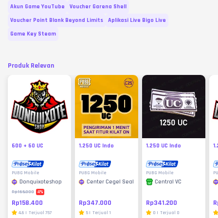
Akun Game YouTube
Voucher Garena Shell
Voucher Point Blank Beyond Limits
Aplikasi Live Bigo Live
Game Key Steam
Produk Relevan
600 + 60 UC
1.250 UC Indo
1.250 UC Indo
1
PUBG Mobile
PUBG Mobile
PUBG Mobile
P
Donquixoteshop
Center Cegel Seal
Central VC
4
%
Rp165.000
Rp158.400
Rp347.000
R
Rp341.200
4.6
|
Terjual
757
5
|
Terjual
1
0
|
Terjual
0