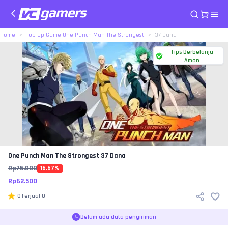
Home
Top Up Game One Punch Man The Strongest
37 Dana
Tips Berbelanja
Aman
One Punch Man The Strongest
37 Dana
Rp
75.000
16.67
%
Rp
62.500
0
Terjual
0
Belum ada data pengiriman