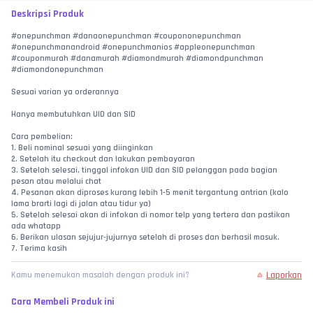
Deskripsi Produk
#onepunchman #danaonepunchman #coupononepunchman 
#onepunchmanandroid #onepunchmanios #appleonepunchman 
#couponmurah #danamurah #diamondmurah #diamondpunchman 
#diamondonepunchman
Sesuai varian ya orderannya
Hanya membutuhkan UID dan SID
Cara pembelian:
1. Beli nominal sesuai yang diinginkan
2. Setelah itu checkout dan lakukan pembayaran
3. Setelah selesai, tinggal infokan UID dan SID pelanggan pada bagian 
pesan atau melalui chat
4. Pesanan akan diproses kurang lebih 1-5 menit tergantung antrian (kalo 
lama brarti lagi di jalan atau tidur ya)
5. Setelah selesai akan di infokan di nomor telp yang tertera dan pastikan 
ada whatapp
6. Berikan ulasan sejujur-jujurnya setelah di proses dan berhasil masuk.
7. Terima kasih
Laporkan
Kamu menemukan masalah dengan produk ini?
Cara Membeli Produk ini