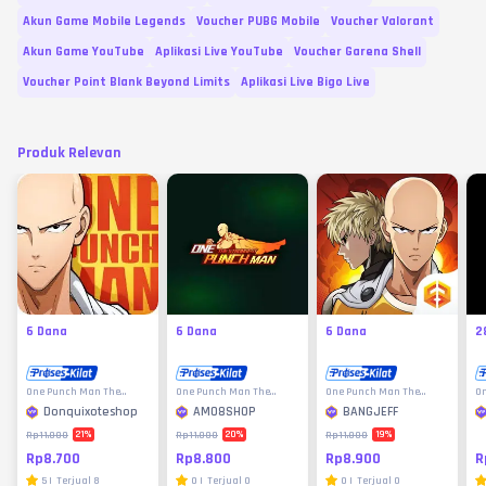
Akun Game Mobile Legends
Voucher PUBG Mobile
Voucher Valorant
Akun Game YouTube
Aplikasi Live YouTube
Voucher Garena Shell
Voucher Point Blank Beyond Limits
Aplikasi Live Bigo Live
Produk Relevan
6 Dana
6 Dana
6 Dana
2
One Punch Man The
One Punch Man The
One Punch Man The
O
Strongest
Strongest
Strongest
St
Donquixoteshop
AM08SHOP
BANGJEFF
21
%
20
%
19
%
Rp11.000
Rp11.000
Rp11.000
Rp8.700
Rp8.800
Rp8.900
R
5
|
Terjual
8
0
|
Terjual
0
0
|
Terjual
0