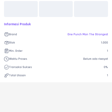
Informasi Produk
Brand
One Punch Man The Strongest
Stok
1.000
Min. Order
1
Waktu Proses
Belum ada riwayat
Transaksi Sukses
0
%
Total Ulasan
1