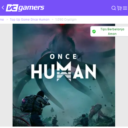
me
Top Up Game Once Human
1.090 Crystgin
Tips Berbelanja
Aman