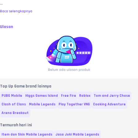
...
belum bertambah, pembeli wajib melampirkan video tanpa potong (
no-cut/no-
edit
) yang memperlihatkan riwayat transaksi di web toko, detail ID yang diinput, 
Baca selengkapnya
hingga proses user saat masuk menembus loading screen map permainan
untuk membuktikan saldo benar-benar kosong sebagai bukti valid investigasi.
MEMBELI SAMA DENGAN MENYETUJUI:
 Dengan melakukan transaksi dan 
Ulasan
pembayaran di toko ini, pembeli dianggap telah membaca, memahami, dan 
MENYETUJUI
 seluruh syarat, ketentuan, serta batas garansi yang berlaku di 
atas. No refund atas kesalahan murni user, bre! 🧐
Belum ada ulasan produk
Top Up Game brand lainnya
PUBG Mobile
Higgs Games Island
Free Fire
Roblox
Tom and Jerry Chase
Clash of Clans
Mobile Legends
Play Together VNG
Cooking Adventure
Arena Breakout
Termurah hari ini
Item dan Skin Mobile Legends
Jasa Joki Mobile Legends