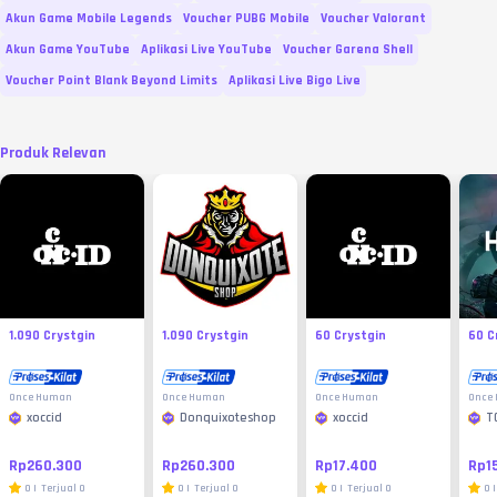
Akun Game Mobile Legends
Voucher PUBG Mobile
Voucher Valorant
Akun Game YouTube
Aplikasi Live YouTube
Voucher Garena Shell
Voucher Point Blank Beyond Limits
Aplikasi Live Bigo Live
Produk Relevan
1.090 Crystgin
1.090 Crystgin
60 Crystgin
60 C
Once Human
Once Human
Once Human
Once
xoccid
Donquixoteshop
xoccid
T
M
Rp260.300
Rp260.300
Rp17.400
Rp1
0
|
Terjual
0
0
|
Terjual
0
0
|
Terjual
0
0
|