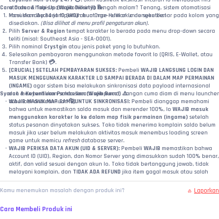
Cara Order & Top-Up (Wajib Diikuti!) 📝:
atau mau habis masa promosinya tengah malam? Tenang, sistem otomatisasi 
Masukkan 
kami standby 24 jam penuh buat nge-refill akun lo seketika!
Account ID (UID)
 akun Once Human lo dengan benar pada kolom yang 
disediakan. 
(Bisa dilihat di menu profil pengaturan akun)
.
Pilih 
Server & Region
 tempat karakter lo berada pada menu drop-down secara 
teliti (misal: Southeast Asia - SEA-0001).
Pilih nominal 
Crystgin
 atau jenis paket yang lo butuhkan.
Selesaikan pembayaran menggunakan metode favorit lo (QRIS, E-Wallet, atau 
Transfer Bank) 💳.
[CRUCIAL] SETELAH PEMBAYARAN SUKSES:
 Pembeli 
WAJIB LANGSUNG LOGIN DAN 
MASUK MENGGUNAKAN KARAKTER LO SAMPAI BERADA DI DALAM MAP PERMAINAN 
(INGAME)
 agar sistem bisa melakukan sinkronisasi data payload internasional 
Syarat & Ketentuan Pembelian (Wajib Baca!) ⚠️:
dan menyuntikkan saldo secara sempurna! Jangan cuma diam di menu launcher 
WAJIB MASUK MAP GAME UNTUK SINKRONISASI:
atau lobi antrean luar! 🚀
 Pembeli dianggap memahami 
bahwa untuk memastikan saldo masuk dan merender 100%, lo 
WAJIB masuk 
menggunakan karakter lo ke dalam map fisik permainan (ingame)
 setelah 
status pesanan dinyatakan sukses. Toko tidak menerima komplain saldo belum 
masuk jika user belum melakukan aktivitas masuk menembus loading screen 
game untuk memicu 
refresh
 database server.
WAJIB PERIKSA DATA AKUN (UID & SERVER):
 Pembeli 
WAJIB
 memastikan bahwa 
Account ID (UID), Region, dan Nomor Server yang dimasukkan sudah 100% benar, 
aktif, dan valid sesuai dengan akun lo. Toko tidak bertanggung jawab, tidak 
melayani komplain, dan 
TIDAK ADA REFUND
 jika item gagal masuk atau salah 
kirim ke akun lain akibat kelalaian pembeli dalam menginput data!
Status Sukses API Supplier:
 Jika sistem kami sudah mengeluarkan status 
Laporkan
Kamu menemukan masalah dengan produk ini?
SUKSES
 berdasarkan laporan dari server API supplier resmi, maka kewajiban 
toko kami dinyatakan selesai 100%. Saldo/paket dipastikan sudah sukses 
Cara Membeli Produk ini
terinject ke ID tersebut.
Wajib Video Unboxing / Bukti Valid:
 Jika terjadi klaim pesanan sukses tapi item 