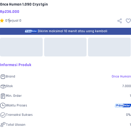
Once Human
1.090 Crystgin
Rp
236.000
0
Terjual
0
Dikirim maksimal 10 menit atau uang kembali
Informasi Produk
Brand
Once Human
Stok
7.000
Min. Order
1
Waktu Proses
Transaksi Sukses
0
%
Total Ulasan
1