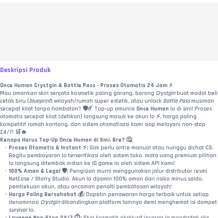
Deskripsi Produk
Once Human Crystgin & Battle Pass - Proses Otomatis 24 Jam ⚡
Mau amankan skin senjata kosmetik paling garang, borong 
Crystgin
 buat modal beli 
cetak biru (
blueprint
) wilayah/rumah super estetik, atau unlock 
Battle Pass
 musiman 
secepat kilat tanpa hambatan? 🛡️☄️ Top-up amunisi 
Once Human
 lo di sini! Proses 
otomatis secepat kilat (detikan) langsung masuk ke akun lo ⚡, harga paling 
kompetitif ramah kantong, dan sistem otomatisasi kami siap melayani non-stop 
24/7! 🛒🔥
Kenapa Harus Top-Up Once Human di Sini, Bre? 🤔
Proses Otomatis & Instant ⚡:
 Gak perlu antre manual atau nunggu dichat CS. 
Begitu pembayaran lo terverifikasi oleh sistem toko, mata uang premium pilihan 
lo langsung ditembak instan ke ID game lo oleh sistem API kami!
100% Aman & Legal 🛡️:
 Pengisian murni menggunakan jalur distributor resmi 
NetEase / Starry Studio. Akun lo dijamin 100% aman dari risiko minus saldo, 
pembekuan akun, atau ancaman penalti pembatasan wilayah!
Harga Paling Bersahabat 💰:
 Dapetin penawaran harga terbaik untuk setiap 
denominasi 
Crystgin
 dibandingkan platform lainnya demi menghemat isi dompet 
survivor
 lo.
Layanan Non-Stop 24/7 ⏱️:
 Skin kosmetik eksklusif incaran lo mendadak rilis 