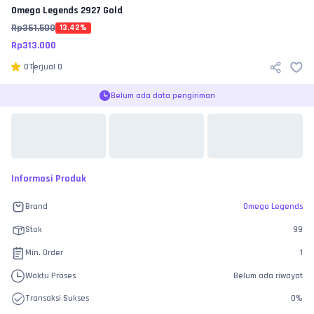
Omega Legends
2927 Gold
Rp
361.500
13.42
%
Rp
313.000
0
Terjual
0
Belum ada data pengiriman
Informasi Produk
Brand
Omega Legends
Stok
99
Min. Order
1
Waktu Proses
Belum ada riwayat
Transaksi Sukses
0
%