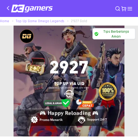
Home
Top Up Game Omega Legends
2927 Gold
Tips Berbelanja
Aman