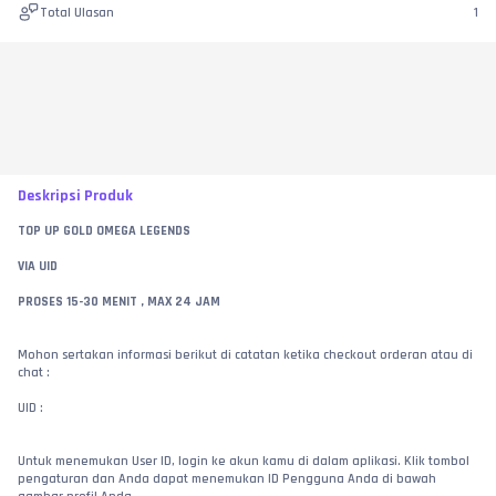
Total Ulasan
1
Deskripsi Produk
TOP UP GOLD OMEGA LEGENDS  
VIA UID
PROSES 15-30 MENIT , MAX 24 JAM
Mohon sertakan informasi berikut di catatan ketika checkout orderan atau di 
chat :
UID :
Untuk menemukan User ID, login ke akun kamu di dalam aplikasi. Klik tombol 
pengaturan dan Anda dapat menemukan ID Pengguna Anda di bawah 