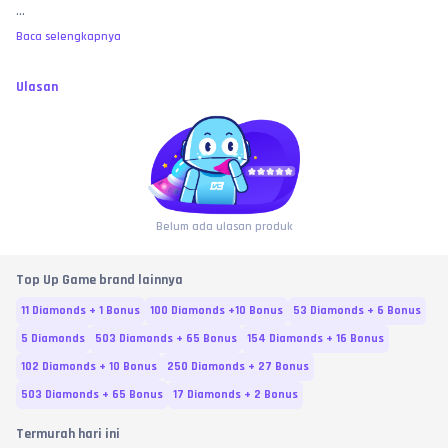
...
Baca selengkapnya
Ulasan
Belum ada ulasan produk
Top Up Game brand lainnya
11 Diamonds + 1 Bonus
100 Diamonds +10 Bonus
53 Diamonds + 6 Bonus
5 Diamonds
503 Diamonds + 65 Bonus
154 Diamonds + 16 Bonus
102 Diamonds + 10 Bonus
250 Diamonds + 27 Bonus
503 Diamonds + 65 Bonus
17 Diamonds + 2 Bonus
Termurah hari ini