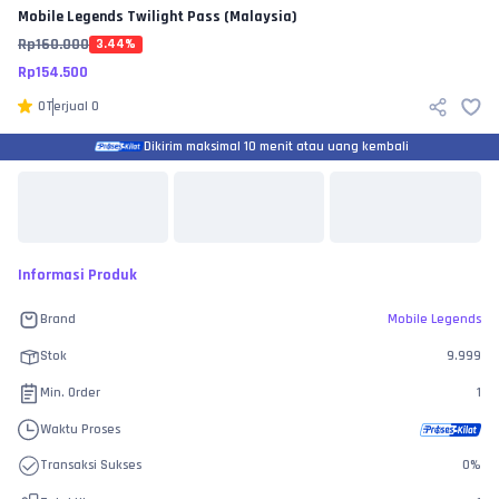
Mobile Legends
Twilight Pass (Malaysia)
Rp
160.000
3.44
%
Rp
154.500
0
Terjual
0
Dikirim maksimal 10 menit atau uang kembali
Informasi Produk
Brand
Mobile Legends
Stok
9.999
Min. Order
1
Waktu Proses
Transaksi Sukses
0
%