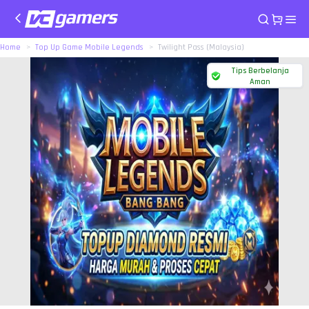
Home
Top Up Game Mobile Legends
Twilight Pass (Malaysia)
Tips Berbelanja
Aman