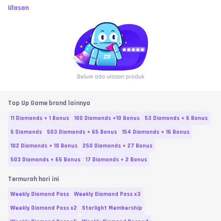
Ulasan
Belum ada ulasan produk
Top Up Game brand lainnya
11 Diamonds + 1 Bonus
100 Diamonds +10 Bonus
53 Diamonds + 6 Bonus
5 Diamonds
503 Diamonds + 65 Bonus
154 Diamonds + 16 Bonus
102 Diamonds + 10 Bonus
250 Diamonds + 27 Bonus
503 Diamonds + 65 Bonus
17 Diamonds + 2 Bonus
Termurah hari ini
Weekly Diamond Pass
Weekly Diamond Pass x3
Weekly Diamond Pass x2
Starlight Membership