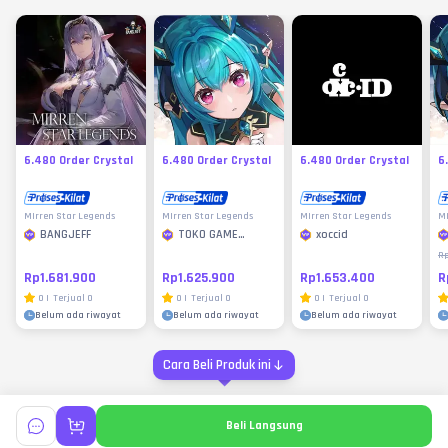
6.480 Order Crystal
6.480 Order Crystal
6.480 Order Crystal
6
MIrren Star Legends
MIrren Star Legends
MIrren Star Legends
MI
BANGJEFF
TOKO GAME
xoccid
MURAH
Rp
Rp1.681.900
Rp1.625.900
Rp1.653.400
R
0
|
Terjual
0
0
|
Terjual
0
0
|
Terjual
0
Belum ada riwayat
Belum ada riwayat
Belum ada riwayat
Cara Beli Produk ini
Beli Langsung