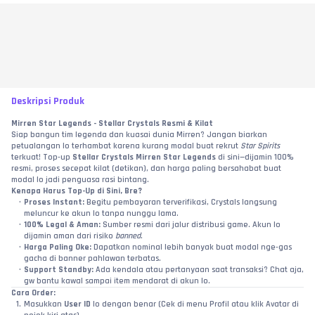
Deskripsi Produk
Mirren Star Legends - Stellar Crystals Resmi & Kilat
Siap bangun tim legenda dan kuasai dunia Mirren? Jangan biarkan 
petualangan lo terhambat karena kurang modal buat rekrut 
Star Spirits
terkuat! Top-up 
Stellar Crystals Mirren Star Legends
 di sini—dijamin 100% 
resmi, proses secepat kilat (detikan), dan harga paling bersahabat buat 
modal lo jadi penguasa rasi bintang.
Kenapa Harus Top-Up di Sini, Bre?
Proses Instant:
 Begitu pembayaran terverifikasi, Crystals langsung 
meluncur ke akun lo tanpa nunggu lama.
100% Legal & Aman:
 Sumber resmi dari jalur distribusi game. Akun lo 
dijamin aman dari risiko 
banned
.
Harga Paling Oke:
 Dapatkan nominal lebih banyak buat modal nge-gas 
gacha di banner pahlawan terbatas.
Support Standby:
 Ada kendala atau pertanyaan saat transaksi? Chat aja, 
gw bantu kawal sampai item mendarat di akun lo.
Cara Order:
Masukkan 
User ID
 lo dengan benar (Cek di menu Profil atau klik Avatar di 